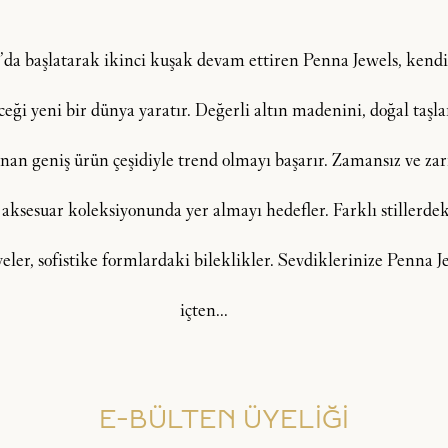
şı’da başlatarak ikinci kuşak devam ettiren Penna Jewels, ken
i yeni bir dünya yaratır. Değerli altın madenini, doğal taşlar, 
an geniş ürün çeşidiyle trend olmayı başarır. Zamansız ve zarif
 aksesuar koleksiyonunda yer almayı hedefler. Farklı stillerdeki
lyeler, sofistike formlardaki bileklikler. Sevdiklerinize Penna
içten...
E-BÜLTEN ÜYELİĞİ