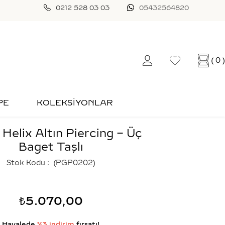
0212 528 03 03
05432564820
0
PE
KOLEKSİYONLAR
Helix Altın Piercing – Üç
Baget Taşlı
Stok Kodu
(PGP0202)
₺5.070,00
Havalede
%3 indirim
fırsatı!