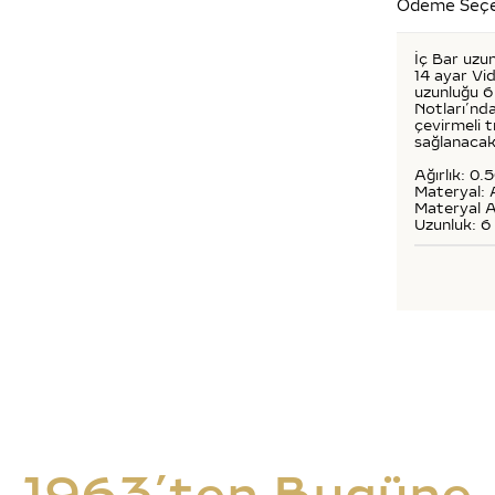
Ödeme Seçe
İç Bar uzu
14 ayar Vid
uzunluğu 6 
Notları’nda
çevirmeli 
sağlanacak
Ağırlık: 0.
Materyal: 
Materyal A
Uzunluk: 
1963’ten Bugüne