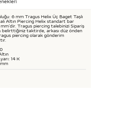
nekleri
nluğu: 6 mm Tragus Helix Üç Baget Taşlı
alı Altın Piercing Helix standart bar
mm’dir. Tragus piercing talebinizi Sipariş
 belirttiğiniz taktirde, arkası düz önden
tragus piercing olarak gönderim
tır.
50
Altın
yarı: 14 K
6 mm