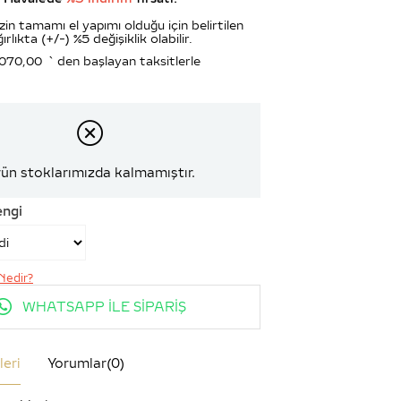
zin tamamı el yapımı olduğu için belirtilen
ırlıkta (+/-) %5 değişiklik olabilir.
.070,00
`den başlayan taksitlerle
ün stoklarımızda kalmamıştır.
engi
Nedir?
WHATSAPP İLE SİPARİŞ
leri
Yorumlar
(0)