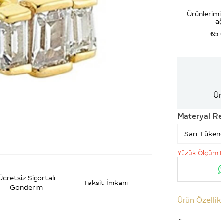
Ürünlerimi
ağ
₺5
Ür
Materyal R
Yüzük Ölçüm 
Ücretsiz Sigortalı
Taksit İmkanı
Gönderim
Ürün Özellik