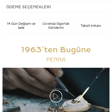
ÖDEME SEÇENEKLERI
14 Gün Değişim ve
Ücretsiz Sigortalı
Taksit İmkanı
İade
Gönderim
1963’ten Bugüne
PENNA