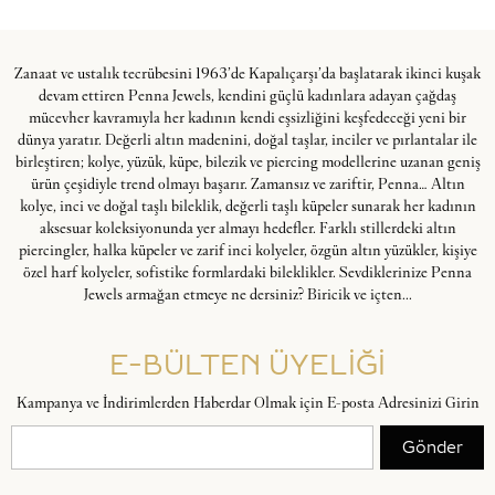
Zanaat ve ustalık tecrübesini 1963’de Kapalıçarşı’da başlatarak ikinci kuşak
devam ettiren Penna Jewels, kendini güçlü kadınlara adayan çağdaş
mücevher kavramıyla her kadının kendi eşsizliğini keşfedeceği yeni bir
dünya yaratır. Değerli altın madenini, doğal taşlar, inciler ve pırlantalar ile
birleştiren; kolye, yüzük, küpe, bilezik ve piercing modellerine uzanan geniş
ürün çeşidiyle trend olmayı başarır. Zamansız ve zariftir, Penna… Altın
kolye, inci ve doğal taşlı bileklik, değerli taşlı küpeler sunarak her kadının
aksesuar koleksiyonunda yer almayı hedefler. Farklı stillerdeki altın
piercingler, halka küpeler ve zarif inci kolyeler, özgün altın yüzükler, kişiye
özel harf kolyeler, sofistike formlardaki bileklikler. Sevdiklerinize Penna
Jewels armağan etmeye ne dersiniz? Biricik ve içten...
E-BÜLTEN ÜYELİĞİ
Kampanya ve İndirimlerden Haberdar Olmak için E-posta Adresinizi Girin
Gönder