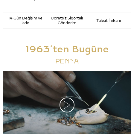
14 Gün Değişim ve
Ücretsiz Sigortalı
Taksit İmkanı
İade
Gönderim
1963’ten Bugüne
PENNA