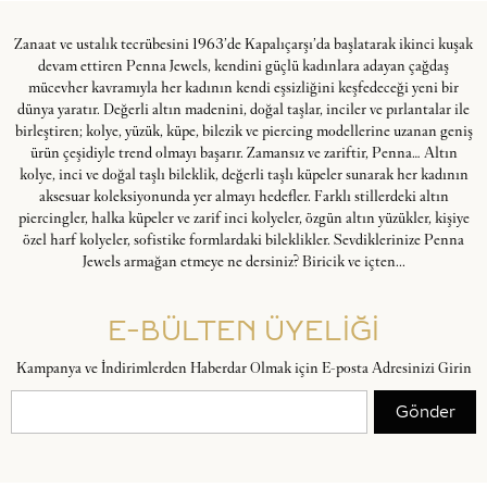
Zanaat ve ustalık tecrübesini 1963’de Kapalıçarşı’da başlatarak ikinci kuşak
devam ettiren Penna Jewels, kendini güçlü kadınlara adayan çağdaş
mücevher kavramıyla her kadının kendi eşsizliğini keşfedeceği yeni bir
dünya yaratır. Değerli altın madenini, doğal taşlar, inciler ve pırlantalar ile
birleştiren; kolye, yüzük, küpe, bilezik ve piercing modellerine uzanan geniş
ürün çeşidiyle trend olmayı başarır. Zamansız ve zariftir, Penna… Altın
kolye, inci ve doğal taşlı bileklik, değerli taşlı küpeler sunarak her kadının
aksesuar koleksiyonunda yer almayı hedefler. Farklı stillerdeki altın
piercingler, halka küpeler ve zarif inci kolyeler, özgün altın yüzükler, kişiye
özel harf kolyeler, sofistike formlardaki bileklikler. Sevdiklerinize Penna
Jewels armağan etmeye ne dersiniz? Biricik ve içten...
E-BÜLTEN ÜYELİĞİ
Kampanya ve İndirimlerden Haberdar Olmak için E-posta Adresinizi Girin
Gönder