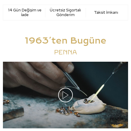
14 Gün Değişim ve
Ücretsiz Sigortalı
Taksit İmkanı
İade
Gönderim
1963’ten Bugüne
PENNA