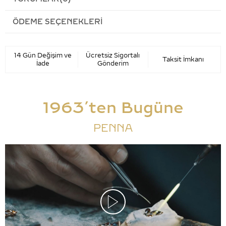
ÖDEME SEÇENEKLERI
14 Gün Değişim ve
Ücretsiz Sigortalı
Taksit İmkanı
İade
Gönderim
1963’ten Bugüne
PENNA