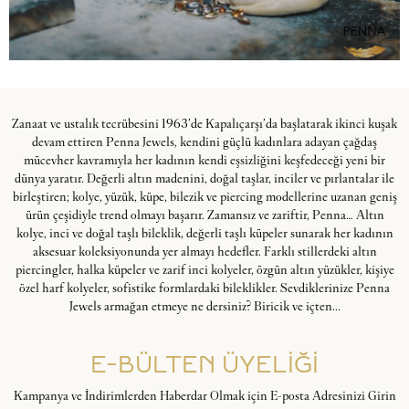
Zanaat ve ustalık tecrübesini 1963’de Kapalıçarşı’da başlatarak ikinci kuşak
devam ettiren Penna Jewels, kendini güçlü kadınlara adayan çağdaş
mücevher kavramıyla her kadının kendi eşsizliğini keşfedeceği yeni bir
dünya yaratır. Değerli altın madenini, doğal taşlar, inciler ve pırlantalar ile
birleştiren; kolye, yüzük, küpe, bilezik ve piercing modellerine uzanan geniş
ürün çeşidiyle trend olmayı başarır. Zamansız ve zariftir, Penna… Altın
kolye, inci ve doğal taşlı bileklik, değerli taşlı küpeler sunarak her kadının
aksesuar koleksiyonunda yer almayı hedefler. Farklı stillerdeki altın
piercingler, halka küpeler ve zarif inci kolyeler, özgün altın yüzükler, kişiye
özel harf kolyeler, sofistike formlardaki bileklikler. Sevdiklerinize Penna
Jewels armağan etmeye ne dersiniz? Biricik ve içten...
E-BÜLTEN ÜYELİĞİ
Kampanya ve İndirimlerden Haberdar Olmak için E-posta Adresinizi Girin