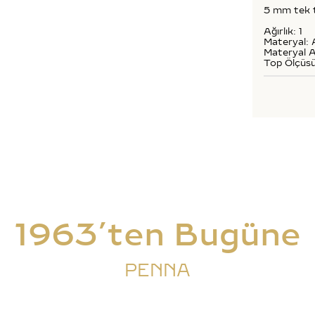
5 mm tek to
Ağırlık: 1
Materyal: 
Materyal A
Top Ölçüs
1963’ten Bugüne
PENNA