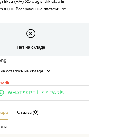
ırlıkta (+/-) %5 değişiklik olabilir.
.680,00
Рассроченные платежи: от…
Нет на складе
engi
Nedir?
WHATSAPP İLE SİPARİŞ
вара
Отзывы
(0)
аты