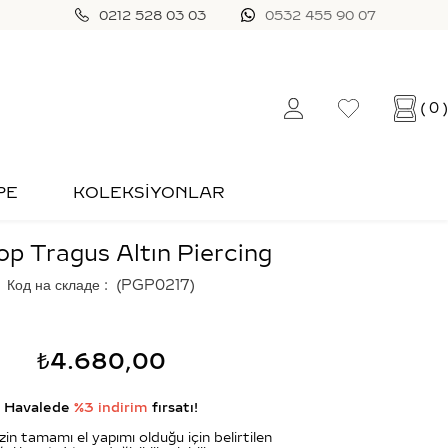
0212 528 03 03
0532 455 90 07
0
PE
KOLEKSİYONLAR
op Tragus Altın Piercing
Код на складе
(PGP0217)
₺4.680,00
Havalede
%3 indirim
fırsatı!
zin tamamı el yapımı olduğu için belirtilen