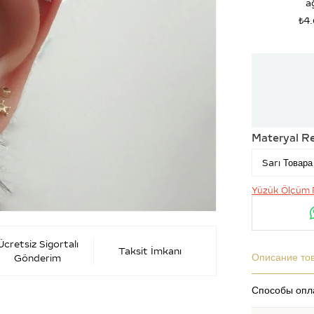
ağ
₺4
Materyal R
Yüzük Ölçüm 
Ücretsiz Sigortalı
Taksit İmkanı
Описание то
Gönderim
Способы опл