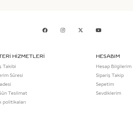
ERİ HİZMETLERİ
HESABIM
ş Takibi
Hesap Bilgilerim
rim Süresi
Sipariş Takip
İadesi
Sepetim
Gün Teslimat
Sevdiklerim
ik politikaları