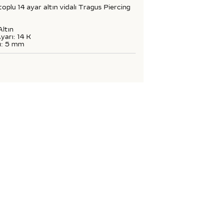
plu 14 ayar altın vidalı Tragus Piercing
Altın
yarı: 14 K
ü: 5 mm