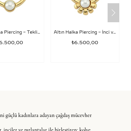
Altın Halka Piercing – Tekli İnci
Altın Halka Piercing – İnci ve Yarım Papatya
6.500,00
₺6.500,00
dini güçlü kadınlara adayan çağdaş mücevher
inciler ve pırlantalar ile birleştiren; kolye,