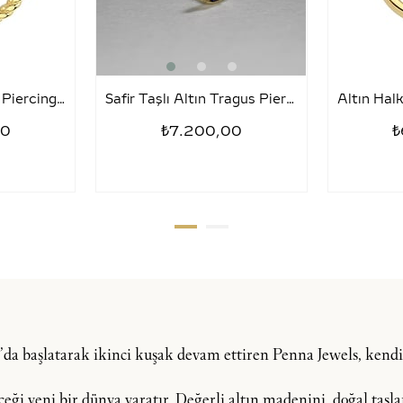
Tragus Halka Altın Piercing – Sezar
Safir Taşlı Altın Tragus Piercing – Kirpik
00
₺7.200,00
₺
şı’da başlatarak ikinci kuşak devam ettiren Penna Jewels, ken
i yeni bir dünya yaratır. Değerli altın madenini, doğal taşlar, 