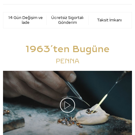
14 Gün Değişim ve
Ücretsiz Sigortalı
Taksit İmkanı
İade
Gönderim
1963’ten Bugüne
PENNA