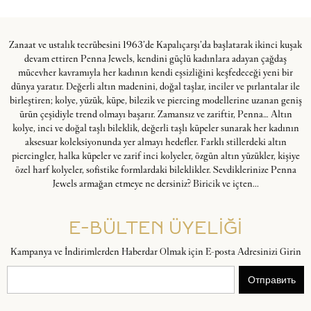
Zanaat ve ustalık tecrübesini 1963’de Kapalıçarşı’da başlatarak ikinci kuşak
devam ettiren Penna Jewels, kendini güçlü kadınlara adayan çağdaş
mücevher kavramıyla her kadının kendi eşsizliğini keşfedeceği yeni bir
dünya yaratır. Değerli altın madenini, doğal taşlar, inciler ve pırlantalar ile
birleştiren; kolye, yüzük, küpe, bilezik ve piercing modellerine uzanan geniş
ürün çeşidiyle trend olmayı başarır. Zamansız ve zariftir, Penna… Altın
kolye, inci ve doğal taşlı bileklik, değerli taşlı küpeler sunarak her kadının
aksesuar koleksiyonunda yer almayı hedefler. Farklı stillerdeki altın
piercingler, halka küpeler ve zarif inci kolyeler, özgün altın yüzükler, kişiye
özel harf kolyeler, sofistike formlardaki bileklikler. Sevdiklerinize Penna
Jewels armağan etmeye ne dersiniz? Biricik ve içten...
E-BÜLTEN ÜYELİĞİ
Kampanya ve İndirimlerden Haberdar Olmak için E-posta Adresinizi Girin
Отправить