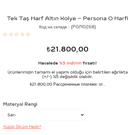
Tek Taş Harf Altın Kolye – Persona O Harfi
Код на складе
(PGN0268)
₺21.800,00
Havalede
%3 indirim
fırsatı!
Ürünlerimizin tamamı el yapımı olduğu için belirtilen ağırlıkta
(+/-) %5 değişiklik olabilir.
₺21.800,00
Рассроченные платежи: от…
Materyal Rengi
Yüzük Ölçüm Nedir?