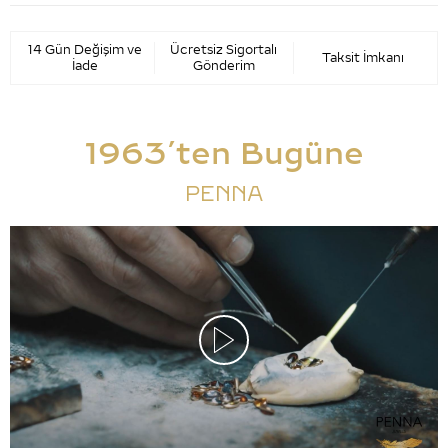
14 Gün Değişim ve
Ücretsiz Sigortalı
Taksit İmkanı
İade
Gönderim
1963’ten Bugüne
PENNA