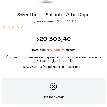
Sweetheart Sallantılı Altın Küpe
Код на складе
(PGE0399)
₺20.303,40
Havalede
%3 indirim
fırsatı!
Ürünlerimizin tamamı el yapımı olduğu için belirtilen ağırlıkta
(+/-) %5 değişiklik olabilir.
₺20.303,40
Рассроченные платежи: от…
Нет на складе