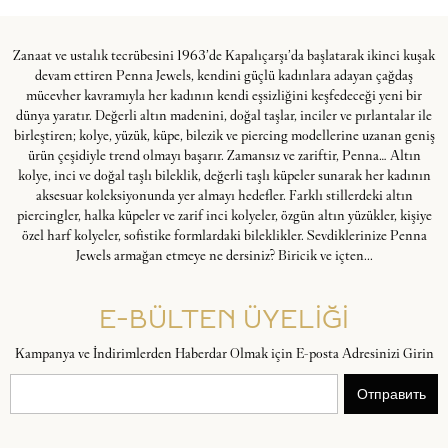
Zanaat ve ustalık tecrübesini 1963’de Kapalıçarşı’da başlatarak ikinci kuşak
devam ettiren Penna Jewels, kendini güçlü kadınlara adayan çağdaş
mücevher kavramıyla her kadının kendi eşsizliğini keşfedeceği yeni bir
dünya yaratır. Değerli altın madenini, doğal taşlar, inciler ve pırlantalar ile
birleştiren; kolye, yüzük, küpe, bilezik ve piercing modellerine uzanan geniş
ürün çeşidiyle trend olmayı başarır. Zamansız ve zariftir, Penna… Altın
kolye, inci ve doğal taşlı bileklik, değerli taşlı küpeler sunarak her kadının
aksesuar koleksiyonunda yer almayı hedefler. Farklı stillerdeki altın
piercingler, halka küpeler ve zarif inci kolyeler, özgün altın yüzükler, kişiye
özel harf kolyeler, sofistike formlardaki bileklikler. Sevdiklerinize Penna
Jewels armağan etmeye ne dersiniz? Biricik ve içten...
E-BÜLTEN ÜYELİĞİ
Kampanya ve İndirimlerden Haberdar Olmak için E-posta Adresinizi Girin
Отправить