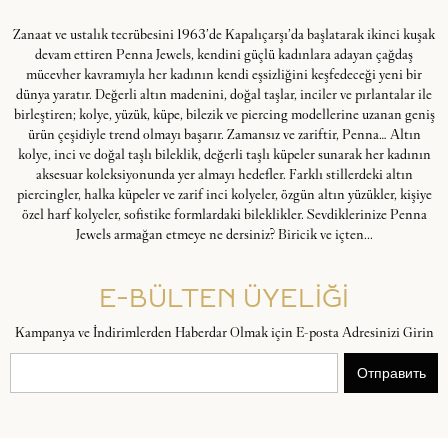
Zanaat ve ustalık tecrübesini 1963’de Kapalıçarşı’da başlatarak ikinci kuşak
devam ettiren Penna Jewels, kendini güçlü kadınlara adayan çağdaş
mücevher kavramıyla her kadının kendi eşsizliğini keşfedeceği yeni bir
dünya yaratır. Değerli altın madenini, doğal taşlar, inciler ve pırlantalar ile
birleştiren; kolye, yüzük, küpe, bilezik ve piercing modellerine uzanan geniş
ürün çeşidiyle trend olmayı başarır. Zamansız ve zariftir, Penna… Altın
kolye, inci ve doğal taşlı bileklik, değerli taşlı küpeler sunarak her kadının
aksesuar koleksiyonunda yer almayı hedefler. Farklı stillerdeki altın
piercingler, halka küpeler ve zarif inci kolyeler, özgün altın yüzükler, kişiye
özel harf kolyeler, sofistike formlardaki bileklikler. Sevdiklerinize Penna
Jewels armağan etmeye ne dersiniz? Biricik ve içten...
E-BÜLTEN ÜYELİĞİ
Kampanya ve İndirimlerden Haberdar Olmak için E-posta Adresinizi Girin
Отправить