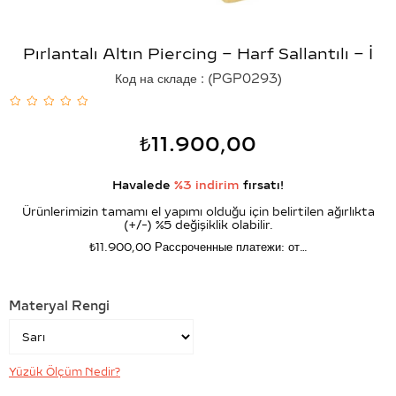
Pırlantalı Altın Piercing – Harf Sallantılı – İ
Код на складе
(PGP0293)
₺11.900,00
Havalede
%3 indirim
fırsatı!
Ürünlerimizin tamamı el yapımı olduğu için belirtilen ağırlıkta
(+/-) %5 değişiklik olabilir.
₺11.900,00
Рассроченные платежи: от…
Materyal Rengi
Yüzük Ölçüm Nedir?