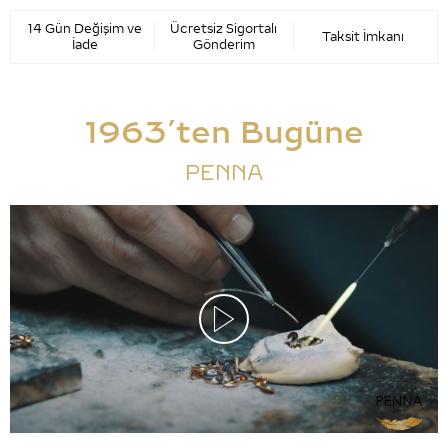
14 Gün Değişim ve
Ücretsiz Sigortalı
Taksit İmkanı
İade
Gönderim
1963’ten Bugüne
PENNA