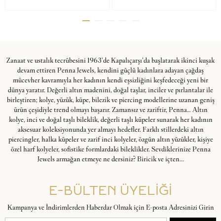
Zanaat ve ustalık tecrübesini 1963’de Kapalıçarşı’da başlatarak ikinci kuşak
devam ettiren Penna Jewels, kendini güçlü kadınlara adayan çağdaş
mücevher kavramıyla her kadının kendi eşsizliğini keşfedeceği yeni bir
dünya yaratır. Değerli altın madenini, doğal taşlar, inciler ve pırlantalar ile
birleştiren; kolye, yüzük, küpe, bilezik ve piercing modellerine uzanan geniş
ürün çeşidiyle trend olmayı başarır. Zamansız ve zariftir, Penna… Altın
kolye, inci ve doğal taşlı bileklik, değerli taşlı küpeler sunarak her kadının
aksesuar koleksiyonunda yer almayı hedefler. Farklı stillerdeki altın
piercingler, halka küpeler ve zarif inci kolyeler, özgün altın yüzükler, kişiye
özel harf kolyeler, sofistike formlardaki bileklikler. Sevdiklerinize Penna
Jewels armağan etmeye ne dersiniz? Biricik ve içten...
E-BÜLTEN ÜYELİĞİ
Kampanya ve İndirimlerden Haberdar Olmak için E-posta Adresinizi Girin