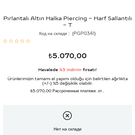
Pırlantalı Altın Halka Piercing – Harf Sallantılı
– T
Код на складе
(PGP0341)
₺5.070,00
Havalede
%3 indirim
fırsatı!
Ürünlerimizin tamamı el yapımı olduğu için belirtilen ağırlıkta
(+/-) %5 değişiklik olabilir.
₺5.070,00
Рассроченные платежи: от…
Нет на складе