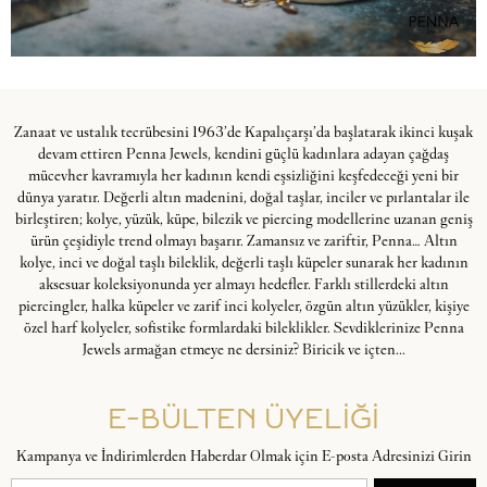
Zanaat ve ustalık tecrübesini 1963’de Kapalıçarşı’da başlatarak ikinci kuşak
devam ettiren Penna Jewels, kendini güçlü kadınlara adayan çağdaş
mücevher kavramıyla her kadının kendi eşsizliğini keşfedeceği yeni bir
dünya yaratır. Değerli altın madenini, doğal taşlar, inciler ve pırlantalar ile
birleştiren; kolye, yüzük, küpe, bilezik ve piercing modellerine uzanan geniş
ürün çeşidiyle trend olmayı başarır. Zamansız ve zariftir, Penna… Altın
kolye, inci ve doğal taşlı bileklik, değerli taşlı küpeler sunarak her kadının
aksesuar koleksiyonunda yer almayı hedefler. Farklı stillerdeki altın
piercingler, halka küpeler ve zarif inci kolyeler, özgün altın yüzükler, kişiye
özel harf kolyeler, sofistike formlardaki bileklikler. Sevdiklerinize Penna
Jewels armağan etmeye ne dersiniz? Biricik ve içten...
E-BÜLTEN ÜYELİĞİ
Kampanya ve İndirimlerden Haberdar Olmak için E-posta Adresinizi Girin