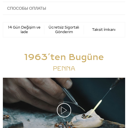
СПОСОБЫ ОПЛАТЫ
14 Gün Değişim ve
Ücretsiz Sigortalı
Taksit İmkanı
İade
Gönderim
1963’ten Bugüne
PENNA