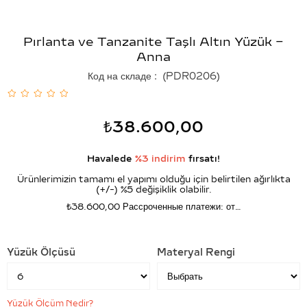
Pırlanta ve Tanzanite Taşlı Altın Yüzük –
Anna
Код на складе
(PDR0206)
₺38.600,00
Havalede
%3 indirim
fırsatı!
Ürünlerimizin tamamı el yapımı olduğu için belirtilen ağırlıkta
(+/-) %5 değişiklik olabilir.
₺38.600,00
Рассроченные платежи: от…
Yüzük Ölçüsü
Materyal Rengi
Yüzük Ölçüm Nedir?