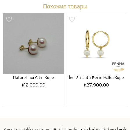
Похожие товары
Naturel İnci Altın Küpe
İnci Sallantılı Perlie Halka Küpe
₺12.000,00
₺27.900,00
Zanaat ve ustalık tecrübesini 1963’de Kapalıçarşı’da başlatarak ikinci kuşak