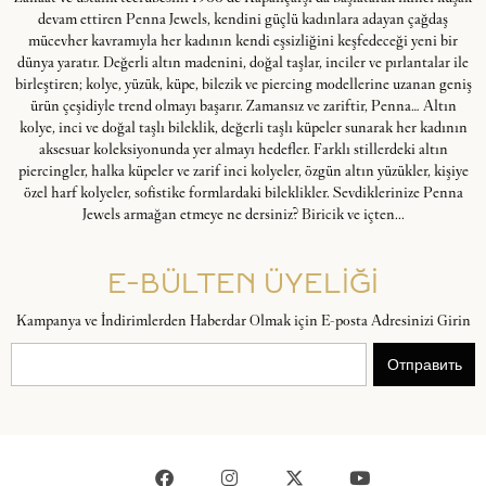
devam ettiren Penna Jewels, kendini güçlü kadınlara adayan çağdaş
mücevher kavramıyla her kadının kendi eşsizliğini keşfedeceği yeni bir
dünya yaratır. Değerli altın madenini, doğal taşlar, inciler ve pırlantalar ile
birleştiren; kolye, yüzük, küpe, bilezik ve piercing modellerine uzanan geniş
ürün çeşidiyle trend olmayı başarır. Zamansız ve zariftir, Penna… Altın
kolye, inci ve doğal taşlı bileklik, değerli taşlı küpeler sunarak her kadının
aksesuar koleksiyonunda yer almayı hedefler. Farklı stillerdeki altın
piercingler, halka küpeler ve zarif inci kolyeler, özgün altın yüzükler, kişiye
özel harf kolyeler, sofistike formlardaki bileklikler. Sevdiklerinize Penna
Jewels armağan etmeye ne dersiniz? Biricik ve içten...
E-BÜLTEN ÜYELİĞİ
Kampanya ve İndirimlerden Haberdar Olmak için E-posta Adresinizi Girin
Отправить