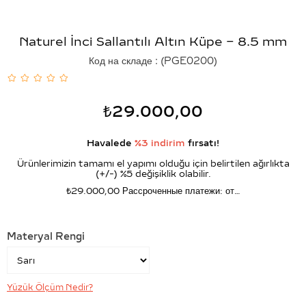
Naturel İnci Sallantılı Altın Küpe – 8.5 mm
Код на складе
(PGE0200)
₺29.000,00
Havalede
%3 indirim
fırsatı!
Ürünlerimizin tamamı el yapımı olduğu için belirtilen ağırlıkta
(+/-) %5 değişiklik olabilir.
₺29.000,00
Рассроченные платежи: от…
Materyal Rengi
Yüzük Ölçüm Nedir?