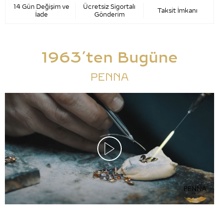
14 Gün Değişim ve
Ücretsiz Sigortalı
Taksit İmkanı
İade
Gönderim
1963’ten Bugüne
PENNA