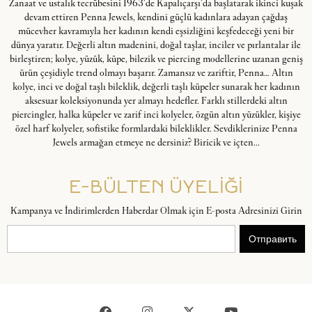
Zanaat ve ustalık tecrübesini 1963’de Kapalıçarşı’da başlatarak ikinci kuşak
devam ettiren Penna Jewels, kendini güçlü kadınlara adayan çağdaş
mücevher kavramıyla her kadının kendi eşsizliğini keşfedeceği yeni bir
dünya yaratır. Değerli altın madenini, doğal taşlar, inciler ve pırlantalar ile
birleştiren; kolye, yüzük, küpe, bilezik ve piercing modellerine uzanan geniş
ürün çeşidiyle trend olmayı başarır. Zamansız ve zariftir, Penna… Altın
kolye, inci ve doğal taşlı bileklik, değerli taşlı küpeler sunarak her kadının
aksesuar koleksiyonunda yer almayı hedefler. Farklı stillerdeki altın
piercingler, halka küpeler ve zarif inci kolyeler, özgün altın yüzükler, kişiye
özel harf kolyeler, sofistike formlardaki bileklikler. Sevdiklerinize Penna
Jewels armağan etmeye ne dersiniz? Biricik ve içten...
E-BÜLTEN ÜYELİĞİ
Kampanya ve İndirimlerden Haberdar Olmak için E-posta Adresinizi Girin
Отправить