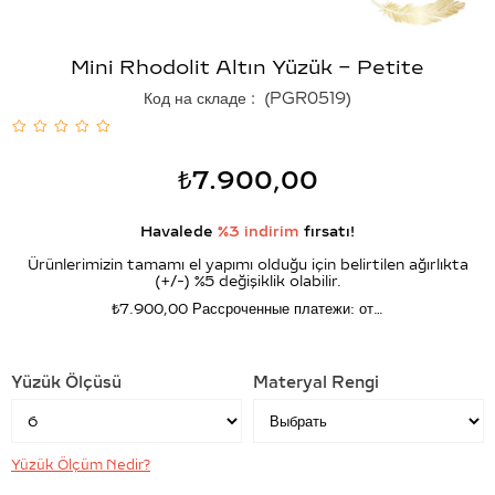
Mini Rhodolit Altın Yüzük – Petite
Код на складе
(PGR0519)
₺7.900,00
Havalede
%3 indirim
fırsatı!
Ürünlerimizin tamamı el yapımı olduğu için belirtilen ağırlıkta
(+/-) %5 değişiklik olabilir.
₺7.900,00
Рассроченные платежи: от…
Yüzük Ölçüsü
Materyal Rengi
Yüzük Ölçüm Nedir?