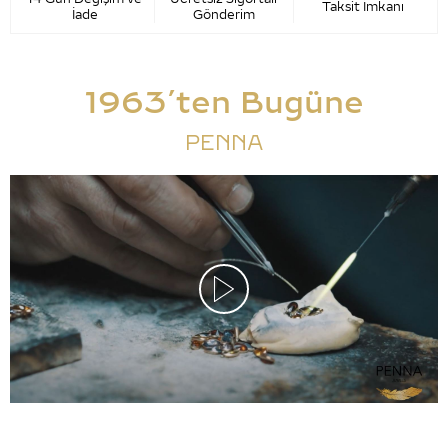
Taksit İmkanı
İade
Gönderim
1963’ten Bugüne
PENNA