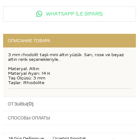
WHATSAPP İLE SİPARİŞ
ОПИСАНИЕ ТОВАРА
3 mm rhodolit taşlı mini altın yüzük. Sarı, rose ve beyaz
altın renk seçenekleriyle..
Materyal: Altın
Materyal Ayarı: 14 K
Taş Ölçüsü: 3 mm
Taşlar: Rhodolite
ОТЗЫВЫ
(0)
СПОСОБЫ ОПЛАТЫ
14 Gün Değişim ve
Ücretsiz Sigortalı