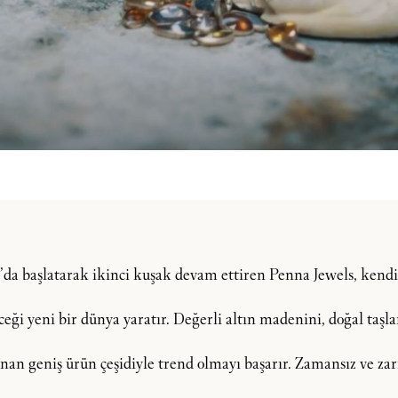
şı’da başlatarak ikinci kuşak devam ettiren Penna Jewels, ken
i yeni bir dünya yaratır. Değerli altın madenini, doğal taşlar, 
an geniş ürün çeşidiyle trend olmayı başarır. Zamansız ve zarif