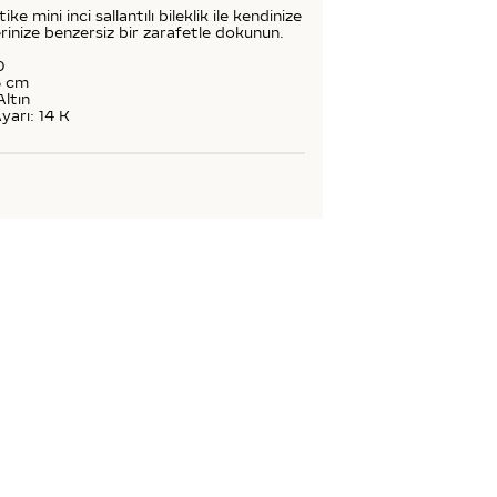
tike mini inci sallantılı bileklik ile kendinize
rinize benzersiz bir zarafetle dokunun.
0
8 cm
Altın
yarı: 14 K