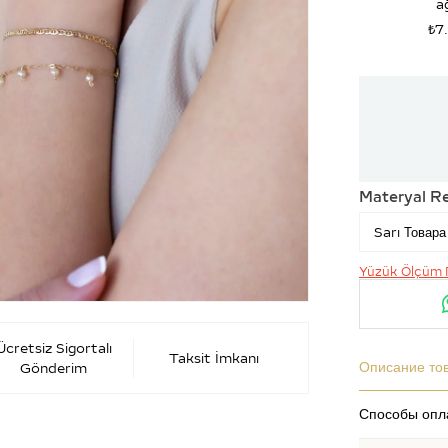
ağ
₺7
Materyal R
Yüzük Ölçüm 
Ücretsiz Sigortalı
Taksit İmkanı
Описание то
Gönderim
Способы опл