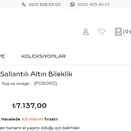
0212 528 03 03
0532 455 90 07
0
PE
KOLEKSİYONLAR
 Sallantılı Altın Bileklik
Код на складе
(PGB0412)
₺7.137,00
Havalede
%3 indirim
fırsatı!
zin tamamı el yapımı olduğu için belirtilen