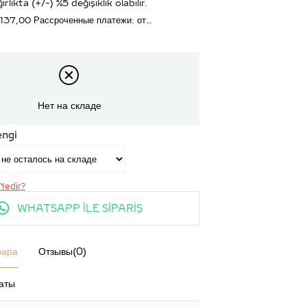
ırlıkta (+/-) %5 değişiklik olabilir.
.137,00
Рассроченные платежи: от…
Нет на складе
engi
Nedir?
WHATSAPP İLE SİPARİŞ
вара
Отзывы
(0)
аты