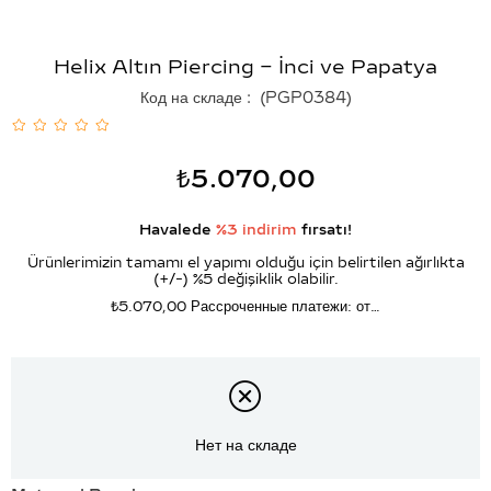
Helix Altın Piercing – İnci ve Papatya
Код на складе
(PGP0384)
₺5.070,00
Havalede
%3 indirim
fırsatı!
Ürünlerimizin tamamı el yapımı olduğu için belirtilen ağırlıkta
(+/-) %5 değişiklik olabilir.
₺5.070,00
Рассроченные платежи: от…
Нет на складе