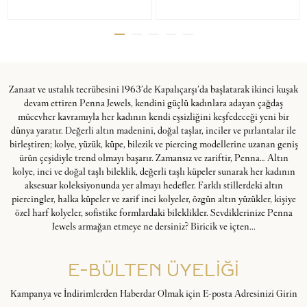
Zanaat ve ustalık tecrübesini 1963’de Kapalıçarşı’da başlatarak ikinci kuşak
devam ettiren Penna Jewels, kendini güçlü kadınlara adayan çağdaş
mücevher kavramıyla her kadının kendi eşsizliğini keşfedeceği yeni bir
dünya yaratır. Değerli altın madenini, doğal taşlar, inciler ve pırlantalar ile
birleştiren; kolye, yüzük, küpe, bilezik ve piercing modellerine uzanan geniş
ürün çeşidiyle trend olmayı başarır. Zamansız ve zariftir, Penna… Altın
kolye, inci ve doğal taşlı bileklik, değerli taşlı küpeler sunarak her kadının
aksesuar koleksiyonunda yer almayı hedefler. Farklı stillerdeki altın
piercingler, halka küpeler ve zarif inci kolyeler, özgün altın yüzükler, kişiye
özel harf kolyeler, sofistike formlardaki bileklikler. Sevdiklerinize Penna
Jewels armağan etmeye ne dersiniz? Biricik ve içten...
E-BÜLTEN ÜYELİĞİ
Kampanya ve İndirimlerden Haberdar Olmak için E-posta Adresinizi Girin