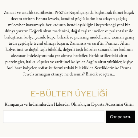
Zanaat ve ustalık tecrübesini 1963’de Kapalıçarşı’da başlatarak ikinci kuşak
devam ettiren Penna Jewels, kendini güçlü kadınlara adayan çağdaş
mücevher kavramıyla her kadının kendi eşsizliğini keşfedeceği yeni bir
dünya yaratır. Değerli altın madenini, doğal taşlar, inciler ve pırlantalar ile
birleştiren; kolye, yüzük, küpe, bilezik ve piercing modellerine uzanan geniş
ürün çeşidiyle trend olmayı başarır. Zamansız ve zariftir, Penna… Altın
kolye, inci ve doğal taşlı bileklik, değerli taşlı küpeler sunarak her kadının
aksesuar koleksiyonunda yer almayı hedefler. Farklı stillerdeki altın
piercingler, halka küpeler ve zarif inci kolyeler, özgün altın yüzükler, kişiye
özel harf kolyeler, sofistike formlardaki bileklikler. Sevdiklerinize Penna
Jewels armağan etmeye ne dersiniz? Biricik ve içten...
E-BÜLTEN ÜYELİĞİ
Kampanya ve İndirimlerden Haberdar Olmak için E-posta Adresinizi Girin
Отправить