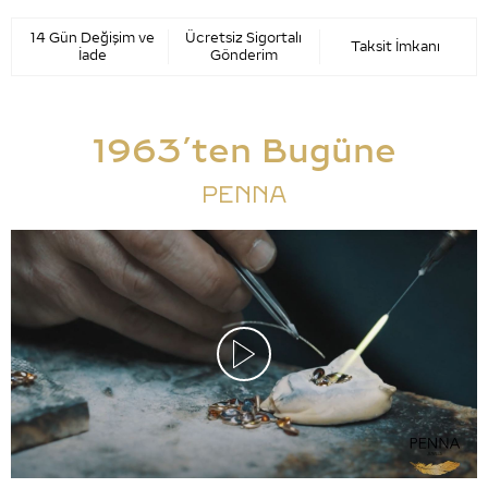
14 Gün Değişim ve
Ücretsiz Sigortalı
Taksit İmkanı
İade
Gönderim
1963’ten Bugüne
PENNA