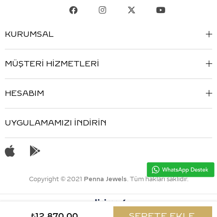
KURUMSAL
MÜŞTERİ HİZMETLERİ
HESABIM
UYGULAMAMIZI İNDİRİN
Copyright © 2021
Penna Jewels
. Tüm hakları saklıdır.
₺12.870,00