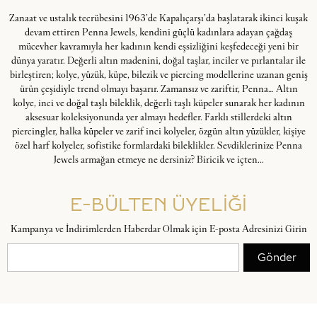
Zanaat ve ustalık tecrübesini 1963’de Kapalıçarşı’da başlatarak ikinci kuşak
devam ettiren Penna Jewels, kendini güçlü kadınlara adayan çağdaş
mücevher kavramıyla her kadının kendi eşsizliğini keşfedeceği yeni bir
dünya yaratır. Değerli altın madenini, doğal taşlar, inciler ve pırlantalar ile
birleştiren; kolye, yüzük, küpe, bilezik ve piercing modellerine uzanan geniş
ürün çeşidiyle trend olmayı başarır. Zamansız ve zariftir, Penna… Altın
kolye, inci ve doğal taşlı bileklik, değerli taşlı küpeler sunarak her kadının
aksesuar koleksiyonunda yer almayı hedefler. Farklı stillerdeki altın
piercingler, halka küpeler ve zarif inci kolyeler, özgün altın yüzükler, kişiye
özel harf kolyeler, sofistike formlardaki bileklikler. Sevdiklerinize Penna
Jewels armağan etmeye ne dersiniz? Biricik ve içten...
E-BÜLTEN ÜYELİĞİ
Kampanya ve İndirimlerden Haberdar Olmak için E-posta Adresinizi Girin
Gönder