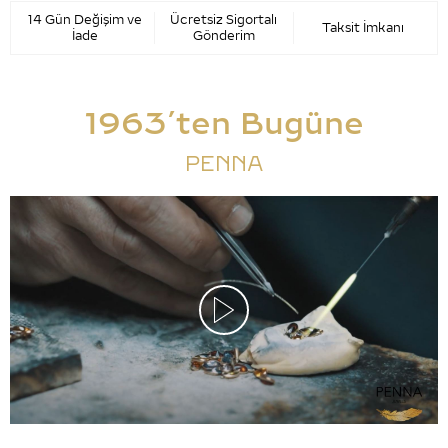
14 Gün Değişim ve
Ücretsiz Sigortalı
Taksit İmkanı
İade
Gönderim
1963’ten Bugüne
PENNA