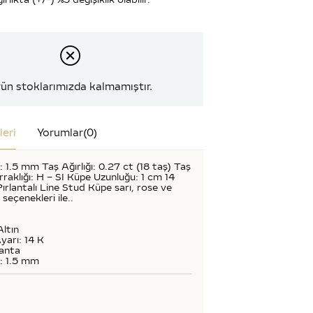
ün stoklarımızda kalmamıştır.
leri
Yorumlar
(0)
 1.5 mm Taş Ağırlığı: 0.27 ct (18 taş) Taş
raklığı: H – SI Küpe Uzunluğu: 1 cm 14
Pırlantalı Line Stud Küpe sarı, rose ve
 seçenekleri ile..
Altın
yarı: 14 K
lanta
: 1.5 mm