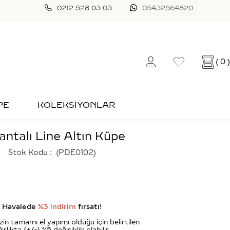
0212 528 03 03
05432564820
0
PE
KOLEKSİYONLAR
lantalı Line Altın Küpe
Stok Kodu
(PDE0102)
Havalede
%3 indirim
fırsatı!
zin tamamı el yapımı olduğu için belirtilen
ırlıkta (+/-) %5 değişiklik olabilir.