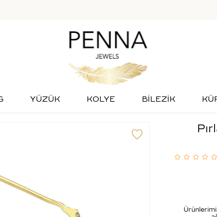
G
YÜZÜK
KOLYE
BİLEZİK
KÜ
Pır
Ürünlerimi
ağ