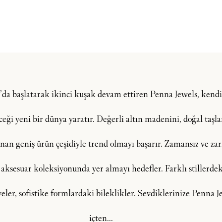
şı’da başlatarak ikinci kuşak devam ettiren Penna Jewels, ken
i yeni bir dünya yaratır. Değerli altın madenini, doğal taşlar, 
an geniş ürün çeşidiyle trend olmayı başarır. Zamansız ve zarif
 aksesuar koleksiyonunda yer almayı hedefler. Farklı stillerdeki
lyeler, sofistike formlardaki bileklikler. Sevdiklerinize Penna
içten...