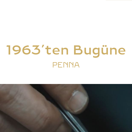
1963’ten Bugüne
PENNA