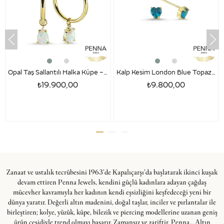
Opal Taş Sallantılı Halka Küpe – Damla Kesim
Kalp Kesim London Blue Topaz Altın Küpe- Amore
₺19.900,00
₺9.800,00
Zanaat ve ustalık tecrübesini 1963’de Kapalıçarşı’da başlatarak ikinci kuşak
devam ettiren Penna Jewels, kendini güçlü kadınlara adayan çağdaş
mücevher kavramıyla her kadının kendi eşsizliğini keşfedeceği yeni bir
dünya yaratır. Değerli altın madenini, doğal taşlar, inciler ve pırlantalar ile
birleştiren; kolye, yüzük, küpe, bilezik ve piercing modellerine uzanan geniş
ürün çeşidiyle trend olmayı başarır. Zamansız ve zariftir, Penna… Altın