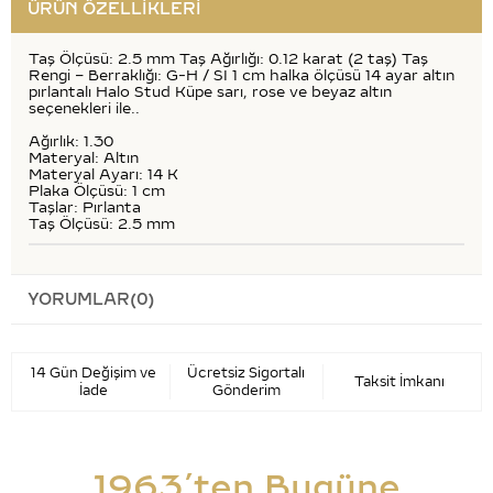
ÜRÜN ÖZELLIKLERI
Taş Ölçüsü: 2.5 mm Taş Ağırlığı: 0.12 karat (2 taş) Taş
Rengi – Berraklığı: G-H / SI 1 cm halka ölçüsü 14 ayar altın
pırlantalı Halo Stud Küpe sarı, rose ve beyaz altın
seçenekleri ile..
Ağırlık: 1.30
Materyal: Altın
Materyal Ayarı: 14 K
Plaka Ölçüsü: 1 cm
Taşlar: Pırlanta
Taş Ölçüsü: 2.5 mm
YORUMLAR
(0)
14 Gün Değişim ve
Ücretsiz Sigortalı
Taksit İmkanı
İade
Gönderim
1963’ten Bugüne