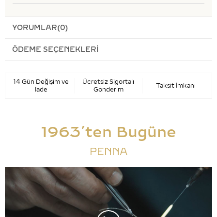
YORUMLAR
(0)
ÖDEME SEÇENEKLERI
14 Gün Değişim ve
Ücretsiz Sigortalı
Taksit İmkanı
İade
Gönderim
1963’ten Bugüne
PENNA