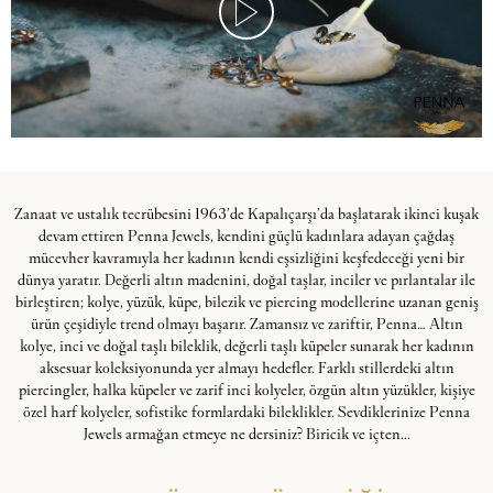
Zanaat ve ustalık tecrübesini 1963’de Kapalıçarşı’da başlatarak ikinci kuşak
devam ettiren Penna Jewels, kendini güçlü kadınlara adayan çağdaş
mücevher kavramıyla her kadının kendi eşsizliğini keşfedeceği yeni bir
dünya yaratır. Değerli altın madenini, doğal taşlar, inciler ve pırlantalar ile
birleştiren; kolye, yüzük, küpe, bilezik ve piercing modellerine uzanan geniş
ürün çeşidiyle trend olmayı başarır. Zamansız ve zariftir, Penna… Altın
kolye, inci ve doğal taşlı bileklik, değerli taşlı küpeler sunarak her kadının
aksesuar koleksiyonunda yer almayı hedefler. Farklı stillerdeki altın
piercingler, halka küpeler ve zarif inci kolyeler, özgün altın yüzükler, kişiye
özel harf kolyeler, sofistike formlardaki bileklikler. Sevdiklerinize Penna
Jewels armağan etmeye ne dersiniz? Biricik ve içten...