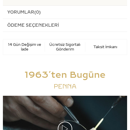
YORUMLAR
(0)
ÖDEME SEÇENEKLERI
14 Gün Değişim ve
Ücretsiz Sigortalı
Taksit İmkanı
İade
Gönderim
1963’ten Bugüne
PENNA