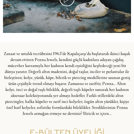
Zanaat ve ustalık tecrübesini 1963’de Kapalıçarşı’da başlatarak ikinci kuşak
devam ettiren Penna Jewels, kendini güçlü kadınlara adayan çağdaş
mücevher kavramıyla her kadının kendi eşsizliğini keşfedeceği yeni bir
dünya yaratır. Değerli altın madenini, doğal taşlar, inciler ve pırlantalar ile
birleştiren; kolye, yüzük, küpe, bilezik ve piercing modellerine uzanan geniş
ürün çeşidiyle trend olmayı başarır. Zamansız ve zariftir, Penna… Altın
kolye, inci ve doğal taşlı bileklik, değerli taşlı küpeler sunarak her kadının
aksesuar koleksiyonunda yer almayı hedefler. Farklı stillerdeki altın
piercingler, halka küpeler ve zarif inci kolyeler, özgün altın yüzükler, kişiye
özel harf kolyeler, sofistike formlardaki bileklikler. Sevdiklerinize Penna
Jewels armağan etmeye ne dersiniz? Biricik ve içten...
E-BÜLTEN ÜYELİĞİ