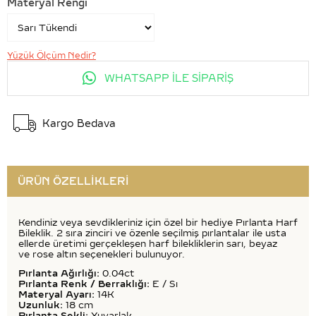
Materyal Rengi
Yüzük Ölçüm Nedir?
WHATSAPP İLE SİPARİŞ
Kargo Bedava
ÜRÜN ÖZELLIKLERI
Kendiniz veya sevdikleriniz için özel bir hediye Pırlanta Harf
Bileklik. 2 sıra zinciri ve özenle seçilmiş pırlantalar ile usta
ellerde üretimi gerçekleşen harf bilekliklerin sarı, beyaz
ve rose altın seçenekleri bulunuyor.
Pırlanta Ağırlığı:
0.04ct
Pırlanta Renk / Berraklığı:
E / Sı
Materyal Ayarı:
14K
Uzunluk:
18 cm
Pırlanta Şekli:
Yuvarlak