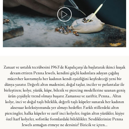
Zanaat ve ustalık tecrübesini 1963’de Kapalıçarşı’da başlatarak ikinci kuşak
devam ettiren Penna Jewels, kendini güçlü kadınlara adayan çağdaş
mücevher kavramıyla her kadının kendi eşsizliğini keşfedeceği yeni bir
dünya yaratır. Değerli altın madenini, doğal taşlar, inciler ve pırlantalar ile
birleştiren; kolye, yüzük, küpe, bilezik ve piercing modellerine uzanan geniş
ürün çeşidiyle trend olmayı başarır. Zamansız ve zariftir, Penna… Altın
kolye, inci ve doğal taşlı bileklik, değerli taşlı küpeler sunarak her kadının
aksesuar koleksiyonunda yer almayı hedefler. Farklı stillerdeki altın
piercingler, halka küpeler ve zarif inci kolyeler, özgün altın yüzükler, kişiye
özel harf kolyeler, sofistike formlardaki bileklikler. Sevdiklerinize Penna
Jewels armağan etmeye ne dersiniz? Biricik ve içten...