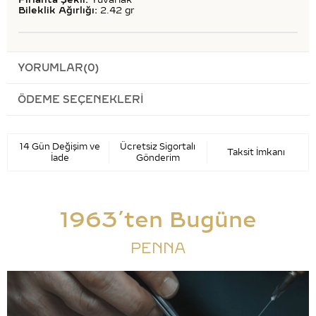
Bileklik Ağırlığı:
2.42 gr
YORUMLAR
(0)
ÖDEME SEÇENEKLERI
14 Gün Değişim ve
Ücretsiz Sigortalı
Taksit İmkanı
İade
Gönderim
1963’ten Bugüne
PENNA