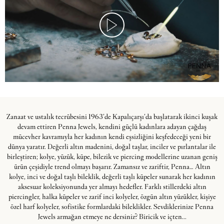
Zanaat ve ustalık tecrübesini 1963’de Kapalıçarşı’da başlatarak ikinci kuşak
devam ettiren Penna Jewels, kendini güçlü kadınlara adayan çağdaş
mücevher kavramıyla her kadının kendi eşsizliğini keşfedeceği yeni bir
dünya yaratır. Değerli altın madenini, doğal taşlar, inciler ve pırlantalar ile
birleştiren; kolye, yüzük, küpe, bilezik ve piercing modellerine uzanan geniş
ürün çeşidiyle trend olmayı başarır. Zamansız ve zariftir, Penna… Altın
kolye, inci ve doğal taşlı bileklik, değerli taşlı küpeler sunarak her kadının
aksesuar koleksiyonunda yer almayı hedefler. Farklı stillerdeki altın
piercingler, halka küpeler ve zarif inci kolyeler, özgün altın yüzükler, kişiye
özel harf kolyeler, sofistike formlardaki bileklikler. Sevdiklerinize Penna
Jewels armağan etmeye ne dersiniz? Biricik ve içten...