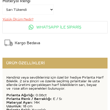
Materyal Rengi
Yüzük Ölçüm Nedir?
WHATSAPP İLE SİPARİŞ
Kargo Bedava
ÜRÜN ÖZELLIKLERI
Kendiniz veya sevdikleriniz için özel bir hediye Pırlanta Harf
Bileklik. 2 sıra zinciri ve özenle seçilmiş pırlantalar ile usta
ellerde üretimi gerçekleşen harf bilekliklerin sarı, beyaz
ve rose altın seçenekleri bulunuyor.
Pırlanta Ağırlığı:
0.06ct
Pırlanta Renk / Berraklığı:
E / Sı
Materyal Ayarı:
14K
Uzunluk:
18 cm
Pırlanta Şekli:
Yuvarlak