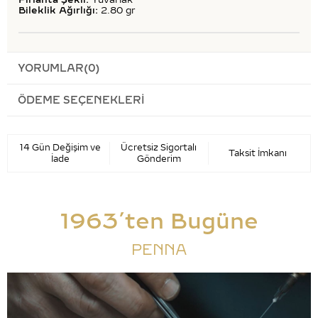
Bileklik Ağırlığı:
2.80 gr
YORUMLAR
(0)
ÖDEME SEÇENEKLERI
14 Gün Değişim ve
Ücretsiz Sigortalı
Taksit İmkanı
İade
Gönderim
1963’ten Bugüne
PENNA