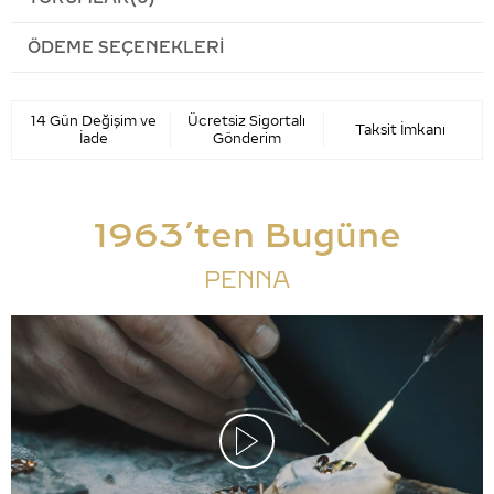
ÖDEME SEÇENEKLERI
14 Gün Değişim ve
Ücretsiz Sigortalı
Taksit İmkanı
İade
Gönderim
1963’ten Bugüne
PENNA