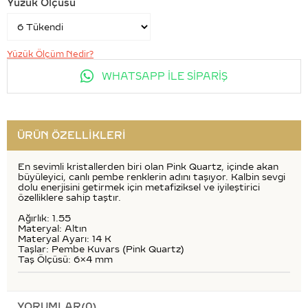
Yüzük Ölçüsü
Yüzük Ölçüm Nedir?
WHATSAPP İLE SİPARİŞ
ÜRÜN ÖZELLIKLERI
En sevimli kristallerden biri olan Pink Quartz, içinde akan
büyüleyici, canlı pembe renklerin adını taşıyor. Kalbin sevgi
dolu enerjisini getirmek için metafiziksel ve iyileştirici
özelliklere sahip taştır.
Ağırlık: 1.55
Materyal: Altın
Materyal Ayarı: 14 K
Taşlar: Pembe Kuvars (Pink Quartz)
Taş Ölçüsü: 6x4 mm
YORUMLAR
(0)