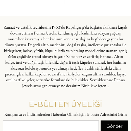
Zanaat ve ustalık tecrübesini 1963’de Kapalıçarşı’da başlatarak ikinci kuşak
devam ettiren Penna Jewels, kendini güçlü kadınlara adayan çağdaş
mücevher kavramıyla her kadının kendi eşsizliğini keşfedeceği yeni bir
dünya yaratır. Değerli altın madenini, doğal taşlar, inciler ve pırlantalar ile
birleştiren; kolye, yüzük, küpe, bilezik ve piercing modellerine uzanan geniş
ürün çeşidiyle trend olmayı başarır. Zamansız ve zariftir, Penna… Altın
kolye, inci ve doğal taşlı bileklik, değerli taşlı küpeler sunarak her kadının
aksesuar koleksiyonunda yer almayı hedefler. Farklı stillerdeki altın
piercingler, halka küpeler ve zarif inci kolyeler, özgün altın yüzükler, kişiye
özel harf kolyeler, sofistike formlardaki bileklikler. Sevdiklerinize Penna
Jewels armağan etmeye ne dersiniz? Biricik ve içten...
E-BÜLTEN ÜYELİĞİ
Kampanya ve İndirimlerden Haberdar Olmak için E-posta Adresinizi Girin
Gönder