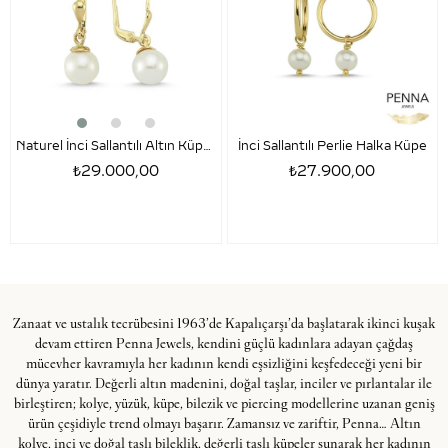
Naturel İnci Sallantılı Altın Küpe – 8.5 mm
İnci Sallantılı Perlie Halka Küpe
₺29.000,00
₺27.900,00
Zanaat ve ustalık tecrübesini 1963’de Kapalıçarşı’da başlatarak ikinci kuşak
devam ettiren Penna Jewels, kendini güçlü kadınlara adayan çağdaş
mücevher kavramıyla her kadının kendi eşsizliğini keşfedeceği yeni bir
dünya yaratır. Değerli altın madenini, doğal taşlar, inciler ve pırlantalar ile
birleştiren; kolye, yüzük, küpe, bilezik ve piercing modellerine uzanan geniş
ürün çeşidiyle trend olmayı başarır. Zamansız ve zariftir, Penna… Altın
kolye, inci ve doğal taşlı bileklik, değerli taşlı küpeler sunarak her kadının