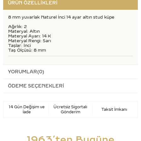
ÜRÜN ÖZELLIKLERI
8 mm yuvarlak Naturel İnci 14 ayar altın stud küpe
Ağırlık: 2
Materyal: Altın
Materyal Ayarı: 14 K
Materyal Rengi: Sarı
Taşlar: İnci
Taş Ölçüsü: 8 mm
YORUMLAR
(0)
ÖDEME SEÇENEKLERI
14 Gün Değişim ve
Ücretsiz Sigortalı
Taksit İmkanı
İade
Gönderim
1963’ten Bugüne