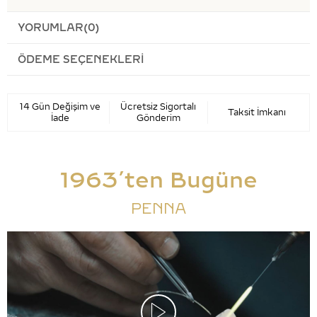
YORUMLAR
(0)
ÖDEME SEÇENEKLERI
14 Gün Değişim ve
Ücretsiz Sigortalı
Taksit İmkanı
İade
Gönderim
1963’ten Bugüne
PENNA