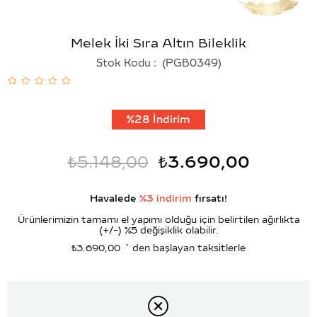
Melek İki Sıra Altın Bileklik
Stok Kodu
(PGB0349)
%
28
İndirim
₺5.148,00
₺3.690,00
Havalede
%3 indirim
fırsatı!
Ürünlerimizin tamamı el yapımı olduğu için belirtilen ağırlıkta
(+/-) %5 değişiklik olabilir.
₺3.690,00
`den başlayan taksitlerle