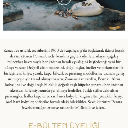
Zanaat ve ustalık tecrübesini 1963’de Kapalıçarşı’da başlatarak ikinci kuşak
devam ettiren Penna Jewels, kendini güçlü kadınlara adayan çağdaş
mücevher kavramıyla her kadının kendi eşsizliğini keşfedeceği yeni bir
dünya yaratır. Değerli altın madenini, doğal taşlar, inciler ve pırlantalar ile
birleştiren; kolye, yüzük, küpe, bilezik ve piercing modellerine uzanan geniş
ürün çeşidiyle trend olmayı başarır. Zamansız ve zariftir, Penna… Altın
kolye, inci ve doğal taşlı bileklik, değerli taşlı küpeler sunarak her kadının
aksesuar koleksiyonunda yer almayı hedefler. Farklı stillerdeki altın
piercingler, halka küpeler ve zarif inci kolyeler, özgün altın yüzükler, kişiye
özel harf kolyeler, sofistike formlardaki bileklikler. Sevdiklerinize Penna
Jewels armağan etmeye ne dersiniz? Biricik ve içten...
E-BÜLTEN ÜYELİĞİ