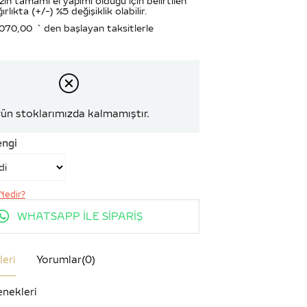
zin tamamı el yapımı olduğu için belirtilen
ırlıkta (+/-) %5 değişiklik olabilir.
.070,00
`den başlayan taksitlerle
ün stoklarımızda kalmamıştır.
engi
Nedir?
WHATSAPP İLE SİPARİŞ
leri
Yorumlar
(0)
nekleri