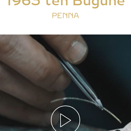
1963’ten Bugüne
PENNA