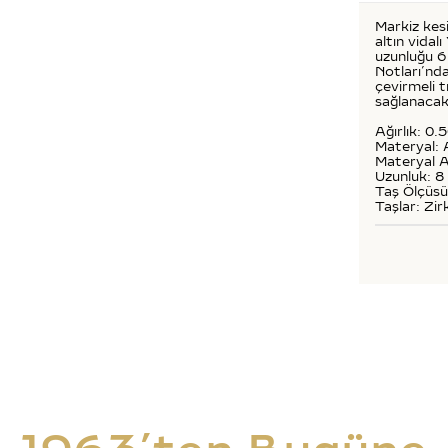
Markiz kesi
altın vidal
uzunluğu 6 
Notları’nda
çevirmeli 
sağlanacak
Ağırlık: 0.
Materyal: 
Materyal A
Uzunluk: 
Taş Ölçüs
Taşlar: Zir