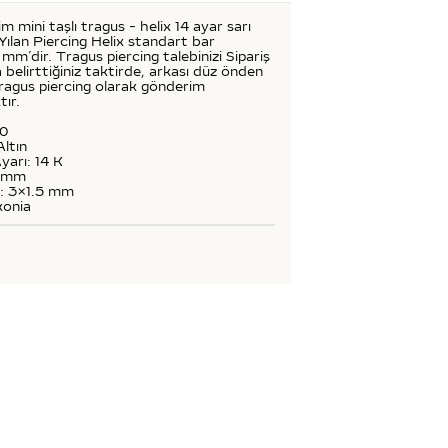
m mini taşlı tragus - helix 14 ayar sarı
ı Yılan Piercing Helix standart bar
mm’dir. Tragus piercing talebinizi Sipariş
 belirttiğiniz taktirde, arkası düz önden
tragus piercing olarak gönderim
tır.
50
Altın
yarı: 14 K
8 mm
ü: 3x1.5 mm
konia