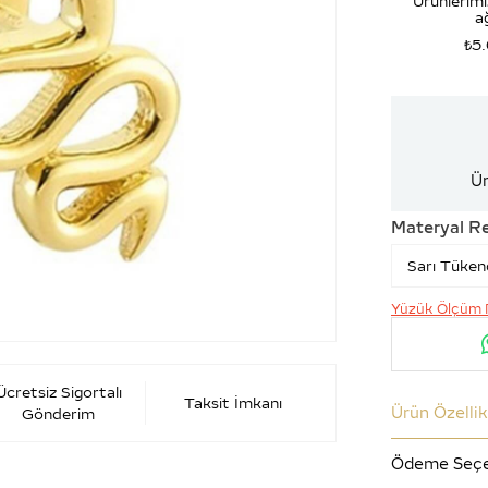
Ürünlerimi
ağ
₺5
Ür
Materyal R
Yüzük Ölçüm 
Ücretsiz Sigortalı
Taksit İmkanı
Ürün Özellik
Gönderim
Ödeme Seçe