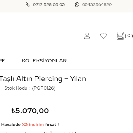
0212 528 03 03
05432564820
0
PE
KOLEKSİYONLAR
aşlı Altın Piercing – Yılan
Stok Kodu
(PGP0126)
₺5.070,00
Havalede
%3 indirim
fırsatı!