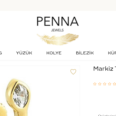
G
YÜZÜK
KOLYE
BİLEZİK
KÜ
Markiz T