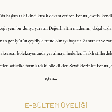
şı’da başlatarak ikinci kuşak devam ettiren Penna Jewels, ken
i yeni bir dünya yaratır. Değerli altın madenini, doğal taşlar, 
an geniş ürün çeşidiyle trend olmayı başarır. Zamansız ve zarif
 aksesuar koleksiyonunda yer almayı hedefler. Farklı stillerdeki
lyeler, sofistike formlardaki bileklikler. Sevdiklerinize Penna
içten...
E-BÜLTEN ÜYELİĞİ