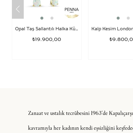
Opal Taş Sallantılı Halka Küpe – Damla Kesim
₺19.900,00
₺9.800,
Zanaat ve ustalık tecrübesini 1963’de Kapalıçar
kavramıyla her kadının kendi eşsizliğini keşfedeceğ