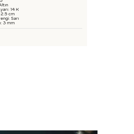
65
Altın
yarı: 14 K
 2.5 cm
engi: Sarı
ü: 3 mm