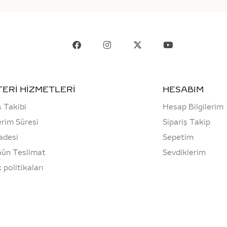
ERİ HİZMETLERİ
HESABIM
ş Takibi
Hesap Bilgilerim
rim Süresi
Sipariş Takip
adesi
Sepetim
Gün Teslimat
Sevdiklerim
k politikaları