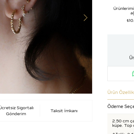
Ürünlerimi
ağ
₺10
Ür
Ürün Özellik
Ödeme Seçe
Ücretsiz Sigortalı
Taksit İmkanı
Gönderim
2.50 cm ça
küpe. Top 