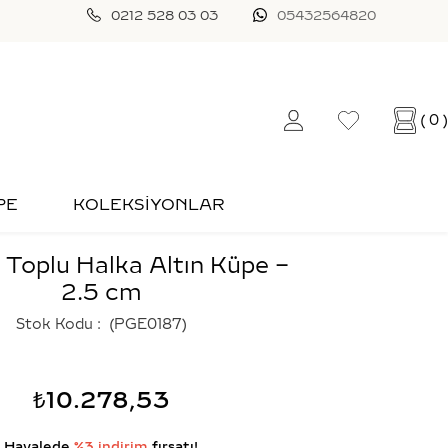
0212 528 03 03
05432564820
0
PE
KOLEKSİYONLAR
 Toplu Halka Altın Küpe –
2.5 cm
Stok Kodu
(PGE0187)
₺10.278,53
Havalede
%3 indirim
fırsatı!