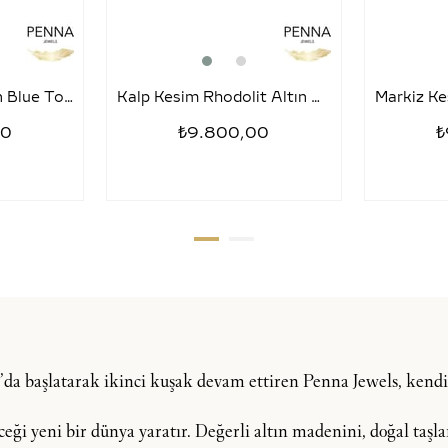
Kalp Kesim London Blue Topaz Altın Küpe- Amore
Kalp Kesim Rhodolit Altın Küpe- Amore
00
₺9.800,00
₺
şı’da başlatarak ikinci kuşak devam ettiren Penna Jewels, ken
i yeni bir dünya yaratır. Değerli altın madenini, doğal taşlar, 