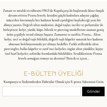
Zanaat ve ustalık tecrübesini 1963’de Kapalıçarşı’da başlatarak ikinci kuşak
devam ettiren Penna Jewels, kendini güçlü kadınlara adayan çağdaş
mücevher kavramıyla her kadının kendi eşsizliğini keşfedeceği yeni bir
dünya yaratır. Değerli altın madenini, doğal taşlar, inciler ve pırlantalar ile
birleştiren; kolye, yüzük, küpe, bilezik ve piercing modellerine uzanan geniş
ürün çeşidiyle trend olmayı başarır. Zamansız ve zariftir, Penna… Altın
kolye, inci ve doğal taşlı bileklik, değerli taşlı küpeler sunarak her kadının
aksesuar koleksiyonunda yer almayı hedefler. Farklı stillerdeki altın
piercingler, halka küpeler ve zarif inci kolyeler, özgün altın yüzükler, kişiye
özel harf kolyeler, sofistike formlardaki bileklikler. Sevdiklerinize Penna
Jewels armağan etmeye ne dersiniz? Biricik ve içten...
E-BÜLTEN ÜYELİĞİ
Kampanya ve İndirimlerden Haberdar Olmak için E-posta Adresinizi Girin
Gönder