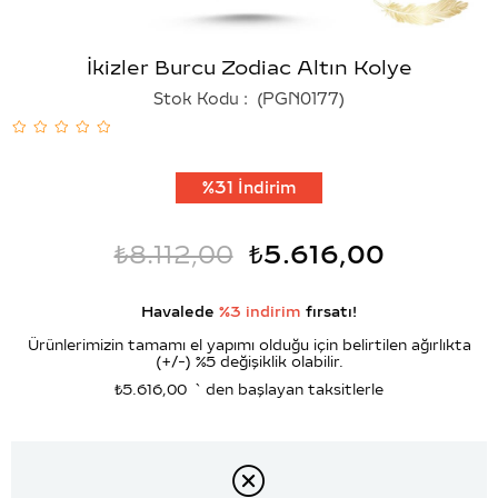
İkizler Burcu Zodiac Altın Kolye
Stok Kodu
(PGN0177)
%
31
İndirim
₺8.112,00
₺5.616,00
Havalede
%3 indirim
fırsatı!
Ürünlerimizin tamamı el yapımı olduğu için belirtilen ağırlıkta
(+/-) %5 değişiklik olabilir.
₺5.616,00
`den başlayan taksitlerle