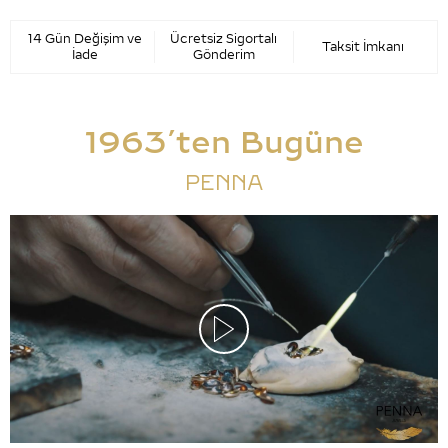
14 Gün Değişim ve
Ücretsiz Sigortalı
Taksit İmkanı
İade
Gönderim
1963’ten Bugüne
PENNA