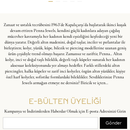
Zanaat ve ustalık tecrübesini 1963’de Kapalıçarşı’da başlatarak ikinci kuşak
devam ettiren Penna Jewels, kendini güçlü kadınlara adayan çağdaş
mücevher kavramıyla her kadının kendi eşsizliğini keşfedeceği yeni bir
dünya yaratır. Değerli altın madenini, doğal taşlar, inciler ve pırlantalar ile
birleştiren; kolye, yüzük, küpe, bilezik ve piercing modellerine uzanan geniş
ürün çeşidiyle trend olmayı başarır. Zamansız ve zariftir, Penna… Altın
kolye, inci ve doğal taşlı bileklik, değerli taşlı küpeler sunarak her kadının
aksesuar koleksiyonunda yer almayı hedefler. Farklı stillerdeki altın
piercingler, halka küpeler ve zarif inci kolyeler, özgün altın yüzükler, kişiye
özel harf kolyeler, sofistike formlardaki bileklikler. Sevdiklerinize Penna
Jewels armağan etmeye ne dersiniz? Biricik ve içten...
E-BÜLTEN ÜYELİĞİ
Kampanya ve İndirimlerden Haberdar Olmak için E-posta Adresinizi Girin
Gönder