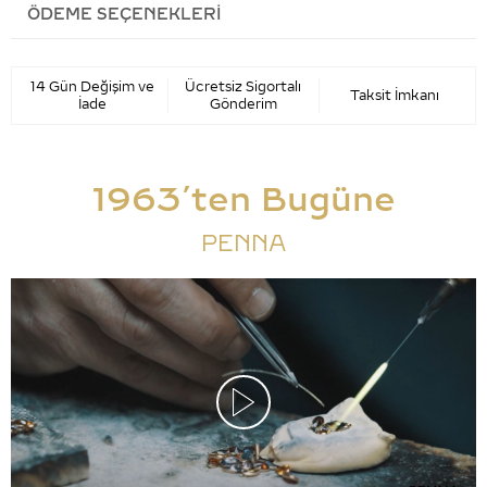
ÖDEME SEÇENEKLERI
14 Gün Değişim ve
Ücretsiz Sigortalı
Taksit İmkanı
İade
Gönderim
1963’ten Bugüne
PENNA