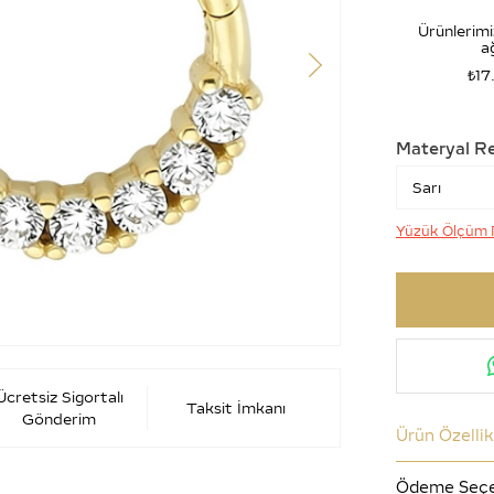
Ürünlerimi
ağ
₺17
Materyal R
Yüzük Ölçüm 
Ücretsiz Sigortalı
Taksit İmkanı
Gönderim
Ürün Özellik
Ödeme Seçe