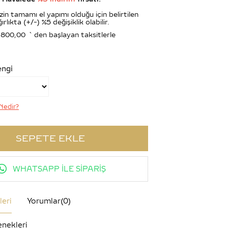
zin tamamı el yapımı olduğu için belirtilen
ırlıkta (+/-) %5 değişiklik olabilir.
.800,00
`den başlayan taksitlerle
engi
Nedir?
WHATSAPP İLE SİPARİŞ
leri
Yorumlar
(0)
nekleri