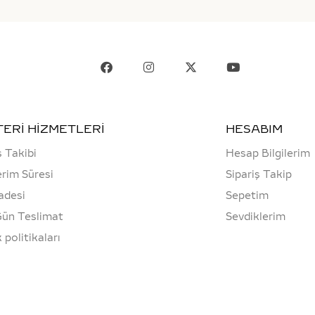
ERİ HİZMETLERİ
HESABIM
ş Takibi
Hesap Bilgilerim
rim Süresi
Sipariş Takip
adesi
Sepetim
Gün Teslimat
Sevdiklerim
k politikaları