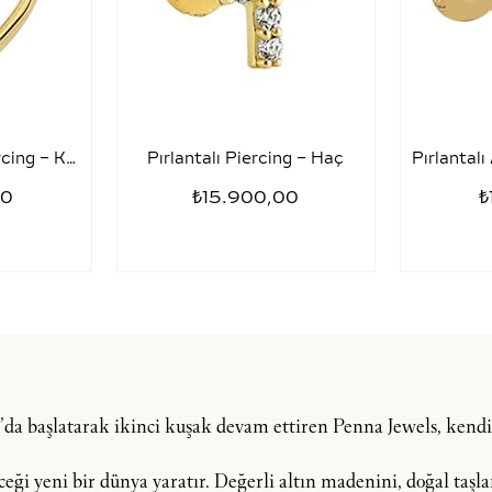
Pırlantalı Altın Piercing – Kalp
Pırlantalı Piercing – Haç
00
₺15.900,00
₺
şı’da başlatarak ikinci kuşak devam ettiren Penna Jewels, ken
i yeni bir dünya yaratır. Değerli altın madenini, doğal taşlar, 