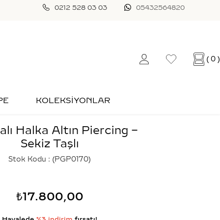
0212 528 03 03
05432564820
0
PE
KOLEKSİYONLAR
alı Halka Altın Piercing –
Sekiz Taşlı
Stok Kodu
(PGP0170)
₺17.800,00
Havalede
%3 indirim
fırsatı!