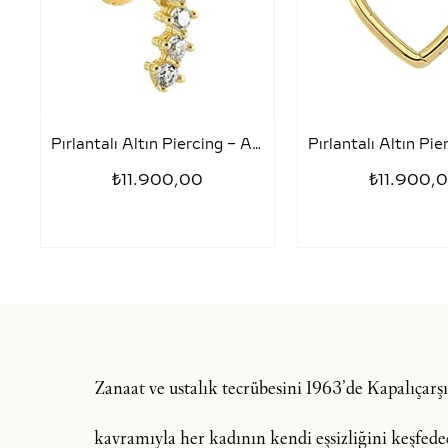
Pırlantalı Altın Piercing – Altı Taşlı
₺11.900,00
₺11.900,
Zanaat ve ustalık tecrübesini 1963’de Kapalıçar
kavramıyla her kadının kendi eşsizliğini keşfedeceğ