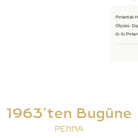
Pırlantalı 
Ölçüsü: Dış
G-Sı Pırlan
1963’ten Bugüne
PENNA