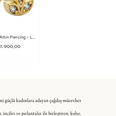
Pırlantalı Altın Piercing – Lotus
11.900,00
dini güçlü kadınlara adayan çağdaş mücevher
inciler ve pırlantalar ile birleştiren; kolye,