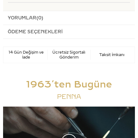
YORUMLAR
(0)
ÖDEME SEÇENEKLERI
14 Gün Değişim ve
Ücretsiz Sigortalı
Taksit İmkanı
İade
Gönderim
1963’ten Bugüne
PENNA