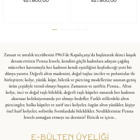
₺21.800,00
₺21.800,00
Zanaat ve ustalık tecrübesini 1963’de Kapalıçarşı’da başlatarak ikinci kuşak
devam ettiren Penna Jewels, kendini güçlü kadınlara adayan çağdaş
mücevher kavramıyla her kadının kendi eşsizliğini keşfedeceği yeni bir
dünya yaratır. Değerli altın madenini, doğal taşlar, inciler ve pırlantalar ile
birleştiren; kolye, yüzük, küpe, bilezik ve piercing modellerine uzanan geniş
ürün çeşidiyle trend olmayı başarır. Zamansız ve zariftir, Penna… Altın
kolye, inci ve doğal taşlı bileklik, değerli taşlı küpeler sunarak her kadının
aksesuar koleksiyonunda yer almayı hedefler. Farklı stillerdeki altın
piercingler, halka küpeler ve zarif inci kolyeler, özgün altın yüzükler, kişiye
özel harf kolyeler, sofistike formlardaki bileklikler. Sevdiklerinize Penna
Jewels armağan etmeye ne dersiniz? Biricik ve içten...
E-BÜLTEN ÜYELİĞİ