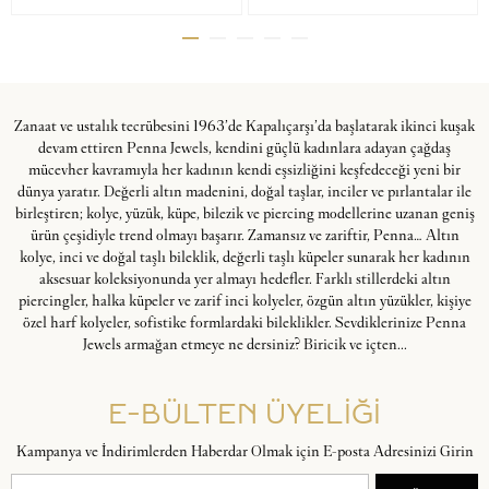
Zanaat ve ustalık tecrübesini 1963’de Kapalıçarşı’da başlatarak ikinci kuşak
devam ettiren Penna Jewels, kendini güçlü kadınlara adayan çağdaş
mücevher kavramıyla her kadının kendi eşsizliğini keşfedeceği yeni bir
dünya yaratır. Değerli altın madenini, doğal taşlar, inciler ve pırlantalar ile
birleştiren; kolye, yüzük, küpe, bilezik ve piercing modellerine uzanan geniş
ürün çeşidiyle trend olmayı başarır. Zamansız ve zariftir, Penna… Altın
kolye, inci ve doğal taşlı bileklik, değerli taşlı küpeler sunarak her kadının
aksesuar koleksiyonunda yer almayı hedefler. Farklı stillerdeki altın
piercingler, halka küpeler ve zarif inci kolyeler, özgün altın yüzükler, kişiye
özel harf kolyeler, sofistike formlardaki bileklikler. Sevdiklerinize Penna
Jewels armağan etmeye ne dersiniz? Biricik ve içten...
E-BÜLTEN ÜYELİĞİ
Kampanya ve İndirimlerden Haberdar Olmak için E-posta Adresinizi Girin