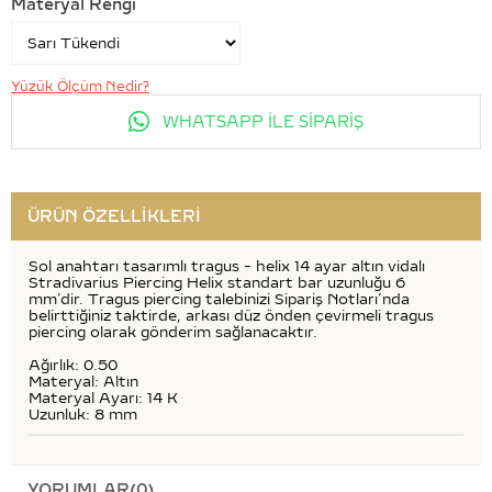
Materyal Rengi
Yüzük Ölçüm Nedir?
WHATSAPP İLE SİPARİŞ
ÜRÜN ÖZELLIKLERI
Sol anahtarı tasarımlı tragus - helix 14 ayar altın vidalı
Stradivarius Piercing Helix standart bar uzunluğu 6
mm’dir. Tragus piercing talebinizi Sipariş Notları’nda
belirttiğiniz taktirde, arkası düz önden çevirmeli tragus
piercing olarak gönderim sağlanacaktır.
Ağırlık: 0.50
Materyal: Altın
Materyal Ayarı: 14 K
Uzunluk: 8 mm
YORUMLAR
(0)