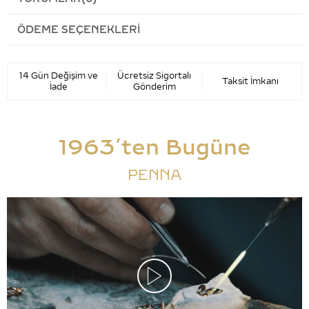
ÖDEME SEÇENEKLERI
14 Gün Değişim ve
Ücretsiz Sigortalı
Taksit İmkanı
İade
Gönderim
1963’ten Bugüne
PENNA