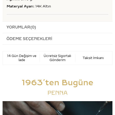
Materyal Ayarı:
14K Altın
YORUMLAR
(0)
ÖDEME SEÇENEKLERI
14 Gün Değişim ve
Ücretsiz Sigortalı
Taksit İmkanı
İade
Gönderim
1963’ten Bugüne
PENNA