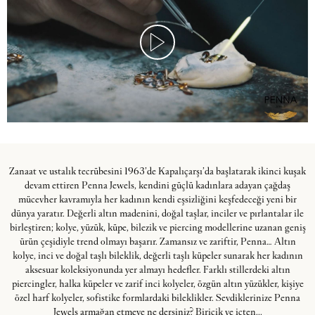
Zanaat ve ustalık tecrübesini 1963’de Kapalıçarşı’da başlatarak ikinci kuşak
devam ettiren Penna Jewels, kendini güçlü kadınlara adayan çağdaş
mücevher kavramıyla her kadının kendi eşsizliğini keşfedeceği yeni bir
dünya yaratır. Değerli altın madenini, doğal taşlar, inciler ve pırlantalar ile
birleştiren; kolye, yüzük, küpe, bilezik ve piercing modellerine uzanan geniş
ürün çeşidiyle trend olmayı başarır. Zamansız ve zariftir, Penna… Altın
kolye, inci ve doğal taşlı bileklik, değerli taşlı küpeler sunarak her kadının
aksesuar koleksiyonunda yer almayı hedefler. Farklı stillerdeki altın
piercingler, halka küpeler ve zarif inci kolyeler, özgün altın yüzükler, kişiye
özel harf kolyeler, sofistike formlardaki bileklikler. Sevdiklerinize Penna
Jewels armağan etmeye ne dersiniz? Biricik ve içten...