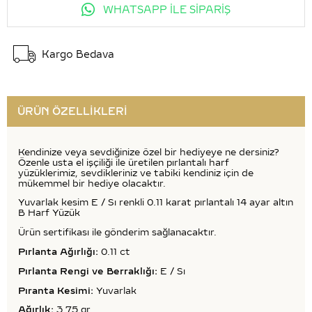
WHATSAPP İLE SİPARİŞ
Kargo Bedava
ÜRÜN ÖZELLIKLERI
Kendinize veya sevdiğinize özel bir hediyeye ne dersiniz?
Özenle usta el işçiliği ile üretilen pırlantalı harf
yüzüklerimiz, sevdikleriniz ve tabiki kendiniz için de
mükemmel bir hediye olacaktır.
Yuvarlak kesim E / Sı renkli 0.11 karat pırlantalı 14 ayar altın
B Harf Yüzük
Ürün sertifikası ile gönderim sağlanacaktır.
Pırlanta Ağırlığı:
0.11 ct
Pırlanta Rengi ve Berraklığı:
E / Sı
Pıranta Kesimi:
Yuvarlak
Ağırlık:
3.75 gr