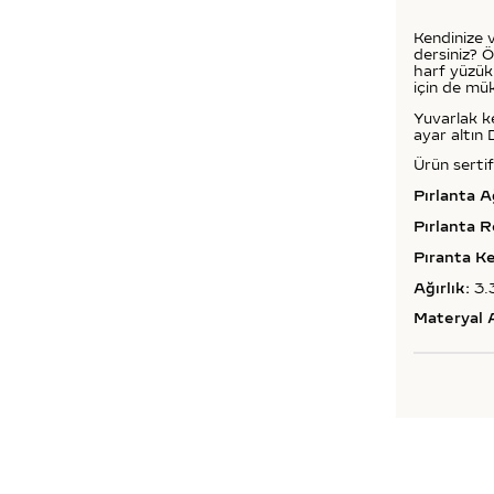
Kendinize 
dersiniz? Öz
harf yüzükl
için de mü
Yuvarlak ke
ayar altın
Ürün sertif
Pırlanta Ağ
Pırlanta R
Pıranta Ke
Ağırlık:
3.
Materyal A