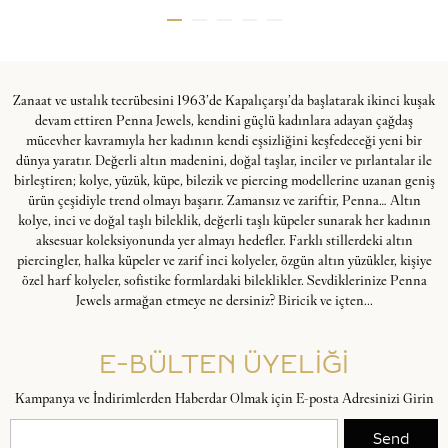
Zanaat ve ustalık tecrübesini 1963’de Kapalıçarşı’da başlatarak ikinci kuşak
devam ettiren Penna Jewels, kendini güçlü kadınlara adayan çağdaş
mücevher kavramıyla her kadının kendi eşsizliğini keşfedeceği yeni bir
dünya yaratır. Değerli altın madenini, doğal taşlar, inciler ve pırlantalar ile
birleştiren; kolye, yüzük, küpe, bilezik ve piercing modellerine uzanan geniş
ürün çeşidiyle trend olmayı başarır. Zamansız ve zariftir, Penna… Altın
kolye, inci ve doğal taşlı bileklik, değerli taşlı küpeler sunarak her kadının
aksesuar koleksiyonunda yer almayı hedefler. Farklı stillerdeki altın
piercingler, halka küpeler ve zarif inci kolyeler, özgün altın yüzükler, kişiye
özel harf kolyeler, sofistike formlardaki bileklikler. Sevdiklerinize Penna
Jewels armağan etmeye ne dersiniz? Biricik ve içten...
E-BÜLTEN ÜYELİĞİ
Kampanya ve İndirimlerden Haberdar Olmak için E-posta Adresinizi Girin
Send