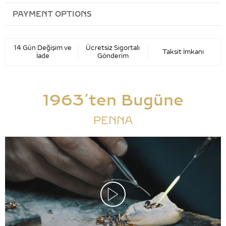
PAYMENT OPTIONS
14 Gün Değişim ve
Ücretsiz Sigortalı
Taksit İmkanı
İade
Gönderim
1963’ten Bugüne
PENNA