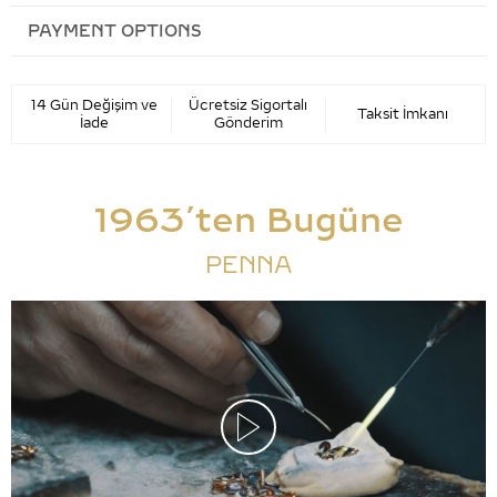
PAYMENT OPTIONS
14 Gün Değişim ve
Ücretsiz Sigortalı
Taksit İmkanı
İade
Gönderim
1963’ten Bugüne
PENNA