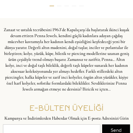
Zanaat ve ustalık tecrübesini 1963’de Kapalıçarşı’da başlatarak ikinci kuşak
devam ettiren Penna Jewels, kendini güçlü kadınlara adayan çağdaş
mücevher kavramıyla her kadının kendi eşsizliğini keşfedeceği yeni bir
dünya yaratır. Değerli altın madenini, doğal taşlar, inciler ve pırlantalar ile
birleştiren; kolye, yüzük, küpe, bilezik ve piercing modellerine uzanan geniş
ürün çeşidiyle trend olmayı başarır. Zamansız ve zariftir, Penna… Altın
kolye, inci ve doğal taşlı bileklik, değerli taşlı küpeler sunarak her kadının
aksesuar koleksiyonunda yer almayı hedefler. Farklı stillerdeki altın
piercingler, halka küpeler ve zarif inci kolyeler, özgün altın yüzükler, kişiye
özel harf kolyeler, sofistike formlardaki bileklikler. Sevdiklerinize Penna
Jewels armağan etmeye ne dersiniz? Biricik ve içten...
E-BÜLTEN ÜYELİĞİ
Kampanya ve İndirimlerden Haberdar Olmak için E-posta Adresinizi Girin
Send