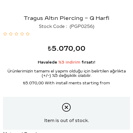
Tragus Altın Piercing – Q Harfi
Stock Code
(PGP0256)
₺5.070,00
Havalede
%3 indirim
fırsatı!
Ürünlerimizin tamamı el yapımı olduğu için belirtilen ağırlıkta
(+/-) %5 değişiklik olabilir.
₺5.070,00
With install ments starting from
Item is out of stock.