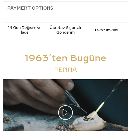
PAYMENT OPTIONS
14 Gün Değişim ve
Ücretsiz Sigortalı
Taksit İmkanı
İade
Gönderim
1963’ten Bugüne
PENNA