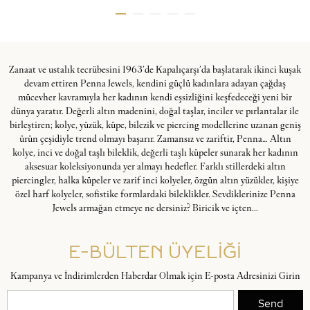
Zanaat ve ustalık tecrübesini 1963’de Kapalıçarşı’da başlatarak ikinci kuşak
devam ettiren Penna Jewels, kendini güçlü kadınlara adayan çağdaş
mücevher kavramıyla her kadının kendi eşsizliğini keşfedeceği yeni bir
dünya yaratır. Değerli altın madenini, doğal taşlar, inciler ve pırlantalar ile
birleştiren; kolye, yüzük, küpe, bilezik ve piercing modellerine uzanan geniş
ürün çeşidiyle trend olmayı başarır. Zamansız ve zariftir, Penna… Altın
kolye, inci ve doğal taşlı bileklik, değerli taşlı küpeler sunarak her kadının
aksesuar koleksiyonunda yer almayı hedefler. Farklı stillerdeki altın
piercingler, halka küpeler ve zarif inci kolyeler, özgün altın yüzükler, kişiye
özel harf kolyeler, sofistike formlardaki bileklikler. Sevdiklerinize Penna
Jewels armağan etmeye ne dersiniz? Biricik ve içten...
E-BÜLTEN ÜYELİĞİ
Kampanya ve İndirimlerden Haberdar Olmak için E-posta Adresinizi Girin
Send