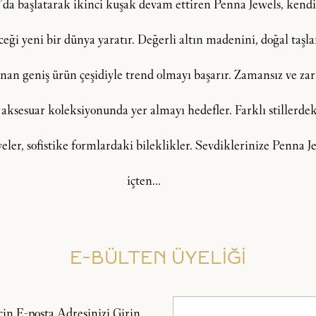
şı’da başlatarak ikinci kuşak devam ettiren Penna Jewels, ken
i yeni bir dünya yaratır. Değerli altın madenini, doğal taşlar, 
an geniş ürün çeşidiyle trend olmayı başarır. Zamansız ve zarif
 aksesuar koleksiyonunda yer almayı hedefler. Farklı stillerdeki
lyeler, sofistike formlardaki bileklikler. Sevdiklerinize Penna
içten...
E-BÜLTEN ÜYELİĞİ
n E-posta Adresinizi Girin