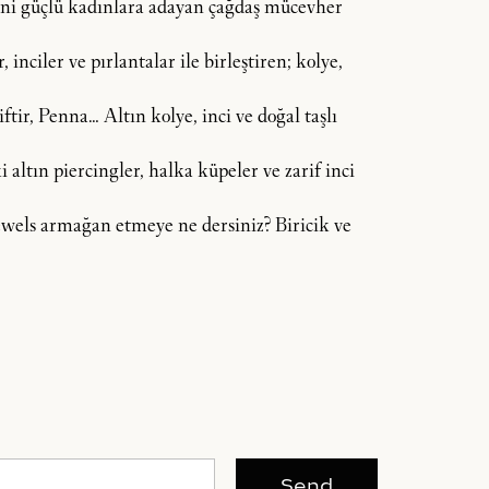
dini güçlü kadınlara adayan çağdaş mücevher
inciler ve pırlantalar ile birleştiren; kolye,
tir, Penna… Altın kolye, inci ve doğal taşlı
 altın piercingler, halka küpeler ve zarif inci
 Jewels armağan etmeye ne dersiniz? Biricik ve
Send