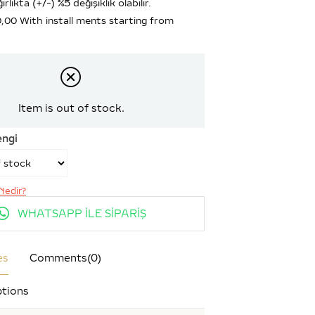
ırlıkta (+/-) %5 değişiklik olabilir.
0,00
With install ments starting from
Item is out of stock.
engi
Nedir?
WHATSAPP İLE SİPARİŞ
es
Comments
(0)
tions