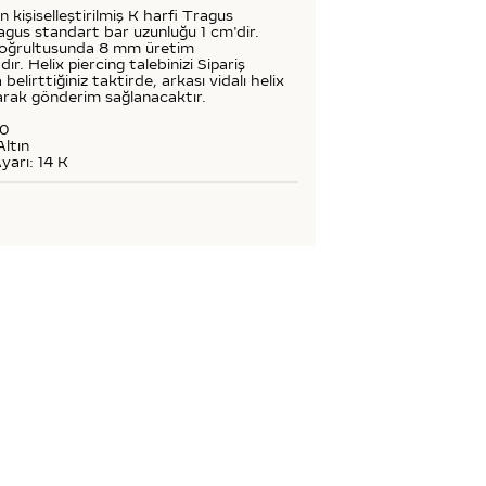
ın kişiselleştirilmiş K harfi Tragus
agus standart bar uzunluğu 1 cm'dir.
doğrultusunda 8 mm üretim
ır. Helix piercing talebinizi Sipariş
 belirttiğiniz taktirde, arkası vidalı helix
larak gönderim sağlanacaktır.
50
Altın
yarı: 14 K