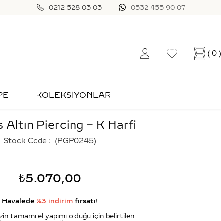
0212 528 03 03
0532 455 90 07
0
PE
KOLEKSİYONLAR
 Altın Piercing – K Harfi
Stock Code
(PGP0245)
₺5.070,00
Havalede
%3 indirim
fırsatı!
zin tamamı el yapımı olduğu için belirtilen