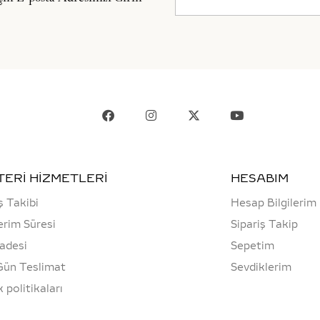
ERİ HİZMETLERİ
HESABIM
ş Takibi
Hesap Bilgilerim
rim Süresi
Sipariş Takip
İadesi
Sepetim
Gün Teslimat
Sevdiklerim
ik politikaları