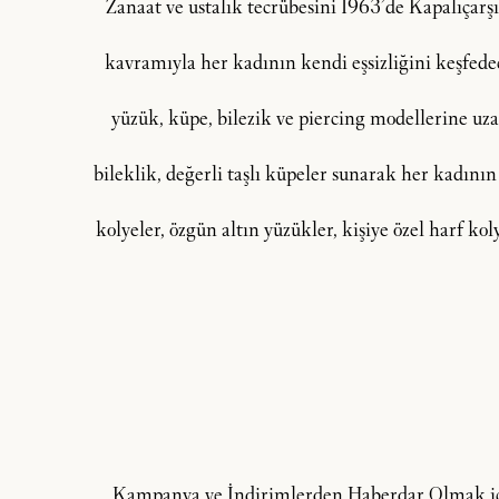
Zanaat ve ustalık tecrübesini 1963’de Kapalıçar
kavramıyla her kadının kendi eşsizliğini keşfedeceğ
yüzük, küpe, bilezik ve piercing modellerine uzan
bileklik, değerli taşlı küpeler sunarak her kadının
kolyeler, özgün altın yüzükler, kişiye özel harf ko
Kampanya ve İndirimlerden Haberdar Olmak içi