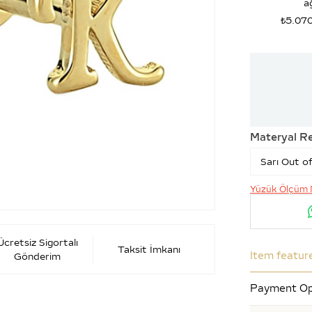
ağ
₺5.07
Materyal R
Yüzük Ölçüm 
Ücretsiz Sigortalı
Taksit İmkanı
Item featur
Gönderim
Payment Op