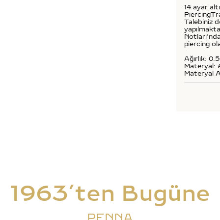
14 ayar alt
PiercingTr
Talebiniz 
yapılmaktad
Notları'nda
piercing o
Ağırlık: 0.
Materyal: 
Materyal A
1963’ten Bugüne
PENNA