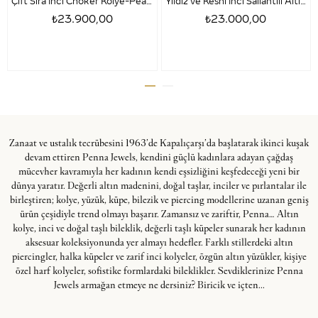
Çift Sıra İnci Choker Kolye-Pearly
Yıldız ve Keshi İnci Sallantılı Altın Kolye - Perla Star
₺23.900,00
₺23.000,00
Zanaat ve ustalık tecrübesini 1963’de Kapalıçarşı’da başlatarak ikinci kuşak
devam ettiren Penna Jewels, kendini güçlü kadınlara adayan çağdaş
mücevher kavramıyla her kadının kendi eşsizliğini keşfedeceği yeni bir
dünya yaratır. Değerli altın madenini, doğal taşlar, inciler ve pırlantalar ile
birleştiren; kolye, yüzük, küpe, bilezik ve piercing modellerine uzanan geniş
ürün çeşidiyle trend olmayı başarır. Zamansız ve zariftir, Penna… Altın
kolye, inci ve doğal taşlı bileklik, değerli taşlı küpeler sunarak her kadının
aksesuar koleksiyonunda yer almayı hedefler. Farklı stillerdeki altın
piercingler, halka küpeler ve zarif inci kolyeler, özgün altın yüzükler, kişiye
özel harf kolyeler, sofistike formlardaki bileklikler. Sevdiklerinize Penna
Jewels armağan etmeye ne dersiniz? Biricik ve içten...