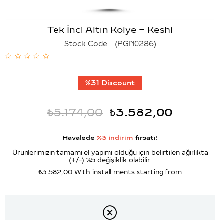
Tek İnci Altın Kolye – Keshi
Stock Code
(PGN0286)
%
31
Discount
₺5.174,00
₺3.582,00
Havalede
%3 indirim
fırsatı!
Ürünlerimizin tamamı el yapımı olduğu için belirtilen ağırlıkta
(+/-) %5 değişiklik olabilir.
₺3.582,00
With install ments starting from