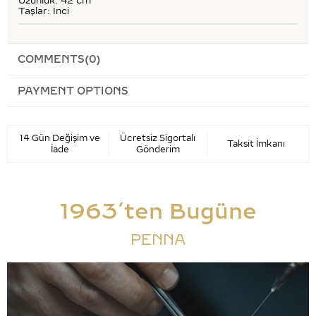
Uzunluk: 42 cm
Taşlar: İnci
COMMENTS
(0)
PAYMENT OPTIONS
14 Gün Değişim ve
Ücretsiz Sigortalı
Taksit İmkanı
İade
Gönderim
1963’ten Bugüne
PENNA