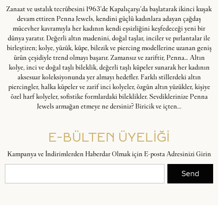
Zanaat ve ustalık tecrübesini 1963’de Kapalıçarşı’da başlatarak ikinci kuşak
devam ettiren Penna Jewels, kendini güçlü kadınlara adayan çağdaş
mücevher kavramıyla her kadının kendi eşsizliğini keşfedeceği yeni bir
dünya yaratır. Değerli altın madenini, doğal taşlar, inciler ve pırlantalar ile
birleştiren; kolye, yüzük, küpe, bilezik ve piercing modellerine uzanan geniş
ürün çeşidiyle trend olmayı başarır. Zamansız ve zariftir, Penna… Altın
kolye, inci ve doğal taşlı bileklik, değerli taşlı küpeler sunarak her kadının
aksesuar koleksiyonunda yer almayı hedefler. Farklı stillerdeki altın
piercingler, halka küpeler ve zarif inci kolyeler, özgün altın yüzükler, kişiye
özel harf kolyeler, sofistike formlardaki bileklikler. Sevdiklerinize Penna
Jewels armağan etmeye ne dersiniz? Biricik ve içten...
E-BÜLTEN ÜYELİĞİ
Kampanya ve İndirimlerden Haberdar Olmak için E-posta Adresinizi Girin
Send