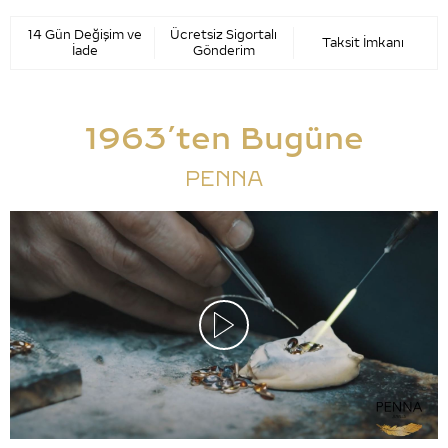
14 Gün Değişim ve
Ücretsiz Sigortalı
Taksit İmkanı
İade
Gönderim
1963’ten Bugüne
PENNA