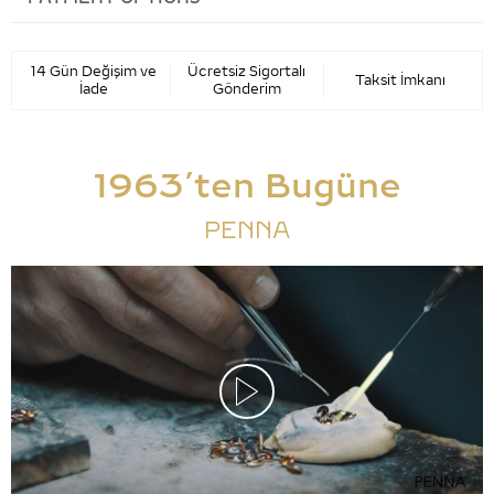
14 Gün Değişim ve
Ücretsiz Sigortalı
Taksit İmkanı
İade
Gönderim
1963’ten Bugüne
PENNA