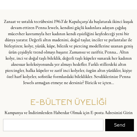
Zanaat ve ustalık tecrübesini 1963’de Kapalıçarşı’da başlatarak ikinci kuşak
devam ettiren Penna Jewels, kendini güçlü kadınlara adayan çağdaş
mücevher kavramıyla her kadının kendi eşsizliğini keşfedeceği yeni bir
dünya yaratır. Değerli altın madenini, doğal taşlar, inciler ve pırlantalar ile
birleştiren; kolye, yüzük, küpe, bilezik ve piercing modellerine uzanan geniş
ürün çeşidiyle trend olmayı başarır. Zamansız ve zariftir, Penna… Altın
kolye, inci ve doğal taşlı bileklik, değerli taşlı küpeler sunarak her kadının
aksesuar koleksiyonunda yer almayı hedefler. Farklı stillerdeki altın
piercingler, halka küpeler ve zarif inci kolyeler, özgün altın yüzükler, kişiye
özel harf kolyeler, sofistike formlardaki bileklikler. Sevdiklerinize Penna
Jewels armağan etmeye ne dersiniz? Biricik ve içten...
E-BÜLTEN ÜYELİĞİ
Kampanya ve İndirimlerden Haberdar Olmak için E-posta Adresinizi Girin
Send