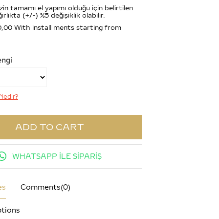
zin tamamı el yapımı olduğu için belirtilen
ırlıkta (+/-) %5 değişiklik olabilir.
0,00
With install ments starting from
engi
Nedir?
WHATSAPP İLE SİPARİŞ
es
Comments
(0)
tions