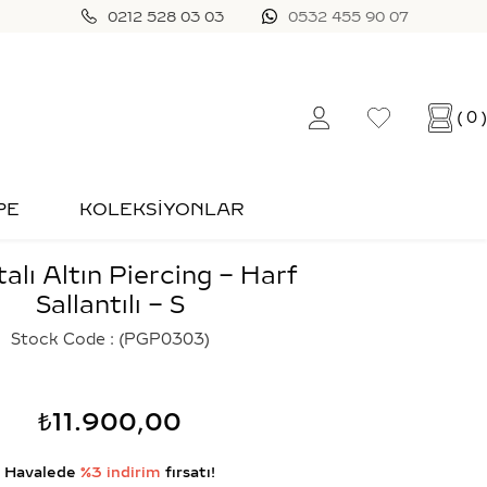
0212 528 03 03
0532 455 90 07
0
PE
KOLEKSİYONLAR
talı Altın Piercing – Harf
Sallantılı – S
Stock Code
(PGP0303)
₺11.900,00
Havalede
%3 indirim
fırsatı!