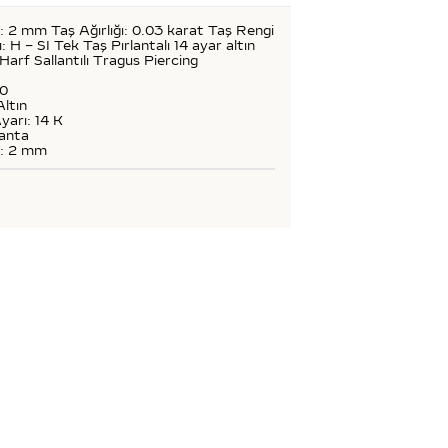
: 2 mm Taş Ağırlığı: 0.03 karat Taş Rengi
ı: H – SI Tek Taş Pırlantalı 14 ayar altın
 Harf Sallantılı Tragus Piercing
50
Altın
yarı: 14 K
lanta
ü: 2 mm