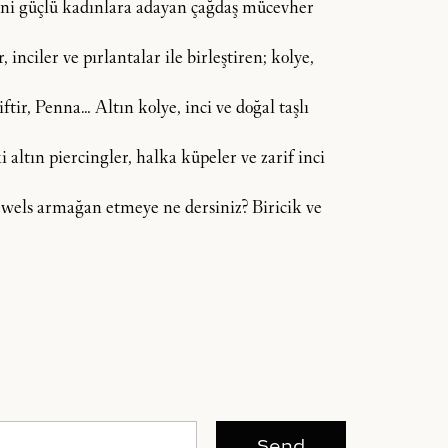
dini güçlü kadınlara adayan çağdaş mücevher
inciler ve pırlantalar ile birleştiren; kolye,
tir, Penna… Altın kolye, inci ve doğal taşlı
 altın piercingler, halka küpeler ve zarif inci
 Jewels armağan etmeye ne dersiniz? Biricik ve
Send