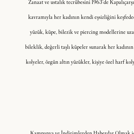
Zanaat ve ustalık tecrübesini 1963’de Kapalıçar
kavramıyla her kadının kendi eşsizliğini keşfedeceğ
yüzük, küpe, bilezik ve piercing modellerine uzan
bileklik, değerli taşlı küpeler sunarak her kadının
kolyeler, özgün altın yüzükler, kişiye özel harf ko
Kampanya ve İndirimlerden Haberdar Olmak içi