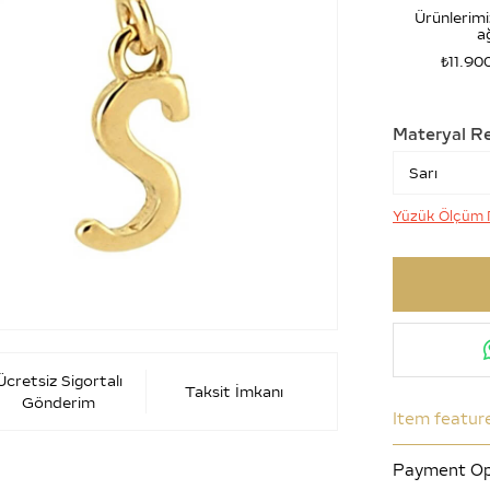
Ürünlerimi
ağ
₺11.90
Materyal R
Yüzük Ölçüm 
Ücretsiz Sigortalı
Taksit İmkanı
Gönderim
Item featur
Payment Op