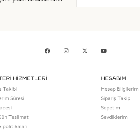
ERİ HİZMETLERİ
HESABIM
ş Takibi
Hesap Bilgilerim
rim Süresi
Sipariş Takip
İadesi
Sepetim
Gün Teslimat
Sevdiklerim
ik politikaları