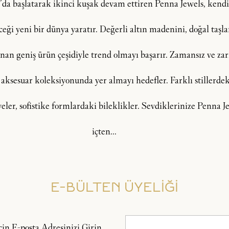
şı’da başlatarak ikinci kuşak devam ettiren Penna Jewels, ken
i yeni bir dünya yaratır. Değerli altın madenini, doğal taşlar, 
an geniş ürün çeşidiyle trend olmayı başarır. Zamansız ve zarif
 aksesuar koleksiyonunda yer almayı hedefler. Farklı stillerdeki
lyeler, sofistike formlardaki bileklikler. Sevdiklerinize Penna
içten...
E-BÜLTEN ÜYELİĞİ
n E-posta Adresinizi Girin