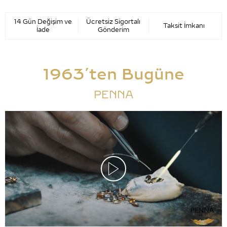
14 Gün Değişim ve
Ücretsiz Sigortalı
Taksit İmkanı
İade
Gönderim
1963’ten Bugüne
PENNA