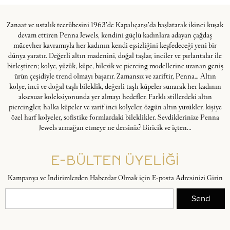
Zanaat ve ustalık tecrübesini 1963’de Kapalıçarşı’da başlatarak ikinci kuşak
devam ettiren Penna Jewels, kendini güçlü kadınlara adayan çağdaş
mücevher kavramıyla her kadının kendi eşsizliğini keşfedeceği yeni bir
dünya yaratır. Değerli altın madenini, doğal taşlar, inciler ve pırlantalar ile
birleştiren; kolye, yüzük, küpe, bilezik ve piercing modellerine uzanan geniş
ürün çeşidiyle trend olmayı başarır. Zamansız ve zariftir, Penna… Altın
kolye, inci ve doğal taşlı bileklik, değerli taşlı küpeler sunarak her kadının
aksesuar koleksiyonunda yer almayı hedefler. Farklı stillerdeki altın
piercingler, halka küpeler ve zarif inci kolyeler, özgün altın yüzükler, kişiye
özel harf kolyeler, sofistike formlardaki bileklikler. Sevdiklerinize Penna
Jewels armağan etmeye ne dersiniz? Biricik ve içten...
E-BÜLTEN ÜYELİĞİ
Kampanya ve İndirimlerden Haberdar Olmak için E-posta Adresinizi Girin
Send