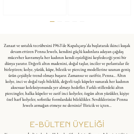
Zanaat ve ustalık tecrübesini 1963’de Kapalıçarşı’da başlatarak ikinci kuşak
devam ettiren Penna Jewels, kendini güçlü kadınlara adayan çağdaş
mücevher kavramıyla her kadının kendi eşsizliğini keşfedeceği yeni bir
dünya yaratır. Değerli altın madenini, doğal taşlar, inciler ve pırlantalar ile
birleştiren; kolye, yüzük, küpe, bilezik ve piercing modellerine uzanan geniş
ürün çeşidiyle trend olmayı başarır. Zamansız ve zariftir, Penna… Altın
kolye, inci ve doğal taşlı bileklik, değerli taşlı küpeler sunarak her kadının
aksesuar koleksiyonunda yer almayı hedefler. Farklı stillerdeki altın
piercingler, halka küpeler ve zarif inci kolyeler, özgün altın yüzükler, kişiye
özel harf kolyeler, sofistike formlardaki bileklikler. Sevdiklerinize Penna
Jewels armağan etmeye ne dersiniz? Biricik ve içten...
E-BÜLTEN ÜYELİĞİ