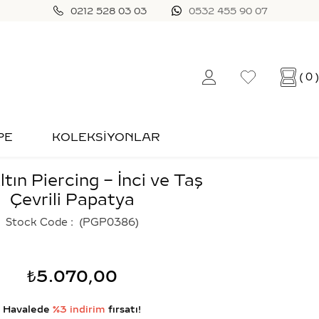
0212 528 03 03
0532 455 90 07
0
PE
KOLEKSİYONLAR
ltın Piercing – İnci ve Taş
Çevrili Papatya
Stock Code
(PGP0386)
₺5.070,00
Havalede
%3 indirim
fırsatı!