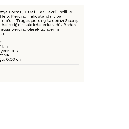
a Formlu, Etrafı Taş Çevrili İncili 14
Helix Piercing Helix standart bar
mm’dir. Tragus piercing talebinizi Sipariş
 belirttiğiniz taktirde, arkası düz önden
tragus piercing olarak gönderim
tır.
50
Altın
yarı: 14 K
konia
ğu: 0.60 cm