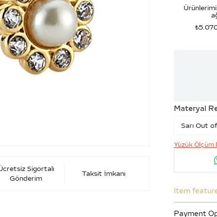
Ürünlerimi
ağ
₺5.07
Materyal R
Yüzük Ölçüm 
Ücretsiz Sigortalı
Taksit İmkanı
Gönderim
Item featur
Payment Op