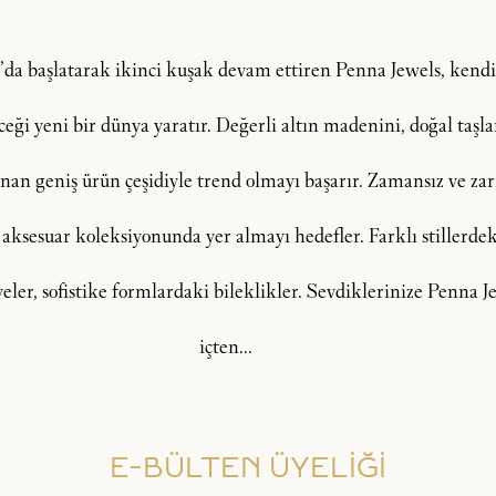
şı’da başlatarak ikinci kuşak devam ettiren Penna Jewels, ken
i yeni bir dünya yaratır. Değerli altın madenini, doğal taşlar, 
an geniş ürün çeşidiyle trend olmayı başarır. Zamansız ve zarif
 aksesuar koleksiyonunda yer almayı hedefler. Farklı stillerdeki
lyeler, sofistike formlardaki bileklikler. Sevdiklerinize Penna
içten...
E-BÜLTEN ÜYELİĞİ