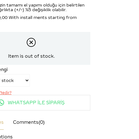
zin tamamı el yapımı olduğu için belirtilen
ırlıkta (+/-) %5 değişiklik olabilir.
0,00
With install ments starting from
Item is out of stock.
engi
Nedir?
WHATSAPP İLE SİPARİŞ
es
Comments
(0)
tions