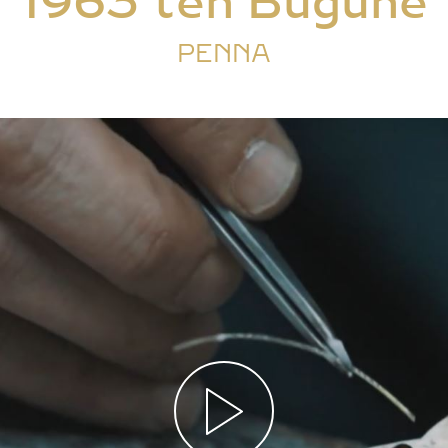
1963’ten Bugüne
PENNA