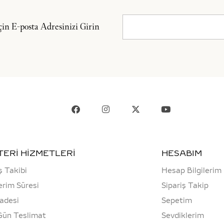
n E-posta Adresinizi Girin
ERİ HİZMETLERİ
HESABIM
ş Takibi
Hesap Bilgilerim
rim Süresi
Sipariş Takip
İadesi
Sepetim
Gün Teslimat
Sevdiklerim