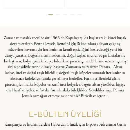
Zanaat ve ustalık tecrübesini 1963’de Kapalıçarşı’da başlatarak ikinci kuşak
devam ettiren Penna Jewels, kendini güçlü kadınlara adayan çağdaş
mücevher kavramıyla her kadının kendi eşsizliğini keşfedeceği yeni bir
dünya yaratır. Değerli altın madenini, doğal taşlar, inciler ve pırlantalar ile
birleştiren; kolye, yüzük, küpe, bilezik ve piercing modellerine uzanan geniş
ürün çeşidiyle trend olmayı başarır. Zamansız ve zariftir, Penna… Altın
kolye, inci ve doğal taşlı bileklik, değerli taşlı küpeler sunarak her kadının
aksesuar koleksiyonunda yer almayı hedefler. Farklı stillerdeki altın
piercingler, halka küpeler ve zarif inci kolyeler, özgün altın yüzükler, kişiye
özel harf kolyeler, sofistike formlardaki bileklikler. Sevdiklerinize Penna
Jewels armağan etmeye ne dersiniz? Biricik ve içten...
E-BÜLTEN ÜYELİĞİ
Kampanya ve İndirimlerden Haberdar Olmak için E-posta Adresinizi Girin