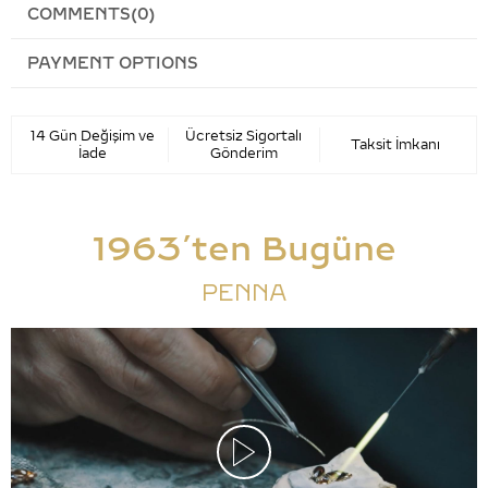
COMMENTS
(0)
PAYMENT OPTIONS
14 Gün Değişim ve
Ücretsiz Sigortalı
Taksit İmkanı
İade
Gönderim
1963’ten Bugüne
PENNA