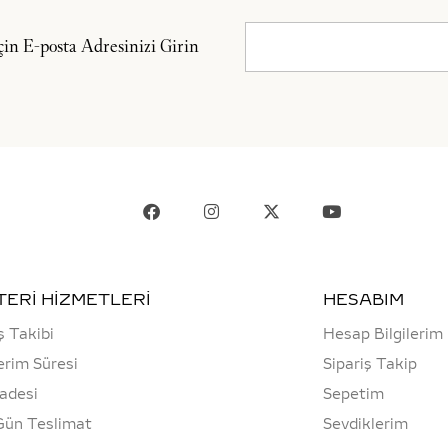
n E-posta Adresinizi Girin
ERİ HİZMETLERİ
HESABIM
ş Takibi
Hesap Bilgilerim
rim Süresi
Sipariş Takip
İadesi
Sepetim
Gün Teslimat
Sevdiklerim