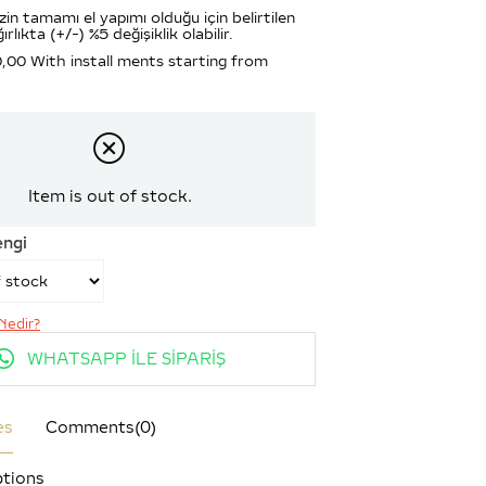
zin tamamı el yapımı olduğu için belirtilen
ırlıkta (+/-) %5 değişiklik olabilir.
0,00
With install ments starting from
Item is out of stock.
engi
Nedir?
WHATSAPP İLE SİPARİŞ
es
Comments
(0)
tions