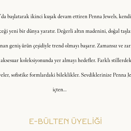
şı’da başlatarak ikinci kuşak devam ettiren Penna Jewels, ken
i yeni bir dünya yaratır. Değerli altın madenini, doğal taşlar, 
an geniş ürün çeşidiyle trend olmayı başarır. Zamansız ve zarif
 aksesuar koleksiyonunda yer almayı hedefler. Farklı stillerdeki
lyeler, sofistike formlardaki bileklikler. Sevdiklerinize Penna
içten...
E-BÜLTEN ÜYELİĞİ