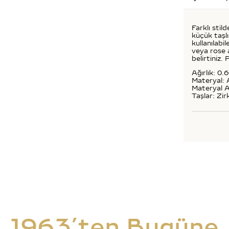
Farklı stil
küçük taşl
kullanılabil
veya rose a
belirtiniz.
Ağırlık: 0.
Materyal: 
Materyal A
Taşlar: Zir
1963’ten Bugüne