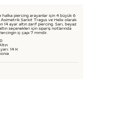
de halka piercing arayanlar için 4 büyük 6
ı Asimetrik Sarkıt Tragus ve Helix olarak
en 14 ayar altın zarif piercing. Sarı, beyaz
ltın seçenekleri için sipariş notlarında
 Piercingin iç çapı 7 mmdir.
60
Altın
yarı: 14 K
konia