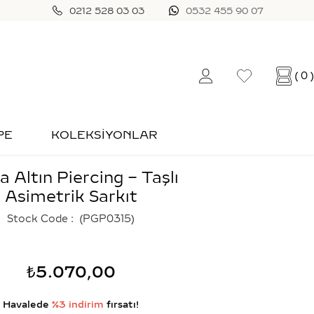
0212 528 03 03
0532 455 90 07
0
PE
KOLEKSİYONLAR
a Altın Piercing – Taşlı
Asimetrik Sarkıt
Stock Code
(PGP0315)
₺5.070,00
Havalede
%3 indirim
fırsatı!