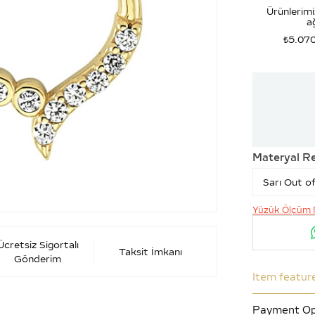
Ürünlerimi
ağ
₺5.07
Materyal R
Yüzük Ölçüm 
Ücretsiz Sigortalı
Taksit İmkanı
Gönderim
Item featur
Payment Op