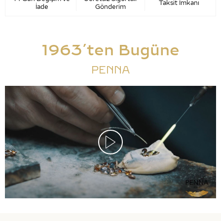
Taksit İmkanı
İade
Gönderim
1963’ten Bugüne
PENNA