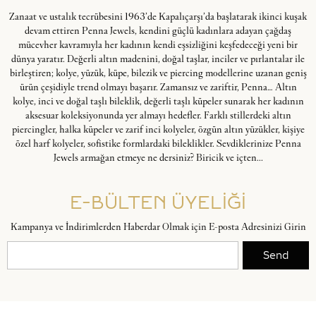
Zanaat ve ustalık tecrübesini 1963’de Kapalıçarşı’da başlatarak ikinci kuşak
devam ettiren Penna Jewels, kendini güçlü kadınlara adayan çağdaş
mücevher kavramıyla her kadının kendi eşsizliğini keşfedeceği yeni bir
dünya yaratır. Değerli altın madenini, doğal taşlar, inciler ve pırlantalar ile
birleştiren; kolye, yüzük, küpe, bilezik ve piercing modellerine uzanan geniş
ürün çeşidiyle trend olmayı başarır. Zamansız ve zariftir, Penna… Altın
kolye, inci ve doğal taşlı bileklik, değerli taşlı küpeler sunarak her kadının
aksesuar koleksiyonunda yer almayı hedefler. Farklı stillerdeki altın
piercingler, halka küpeler ve zarif inci kolyeler, özgün altın yüzükler, kişiye
özel harf kolyeler, sofistike formlardaki bileklikler. Sevdiklerinize Penna
Jewels armağan etmeye ne dersiniz? Biricik ve içten...
E-BÜLTEN ÜYELİĞİ
Kampanya ve İndirimlerden Haberdar Olmak için E-posta Adresinizi Girin
Send