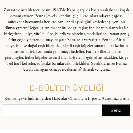
Zanaat ve ustalık tecrübesini 1963’de Kapalıçarşı’da başlatarak ikinci kuşak
devam ettiren Penna Jewels, kendini güçlü kadınlara adayan çağdaş
mücevher kavramıyla her kadının kendi eşsizliğini keşfedeceği yeni bir
dünya yaratır. Değerli altın madenini, doğal taşlar, inciler ve pırlantalar ile
birleştiren; kolye, yüzük, küpe, bilezik ve piercing modellerine uzanan geniş
ürün çeşidiyle trend olmayı başarır. Zamansız ve zariftir, Penna… Altın
kolye, inci ve doğal taşlı bileklik, değerli taşlı küpeler sunarak her kadının
aksesuar koleksiyonunda yer almayı hedefler. Farklı stillerdeki altın
piercingler, halka küpeler ve zarif inci kolyeler, özgün altın yüzükler, kişiye
özel harf kolyeler, sofistike formlardaki bileklikler. Sevdiklerinize Penna
Jewels armağan etmeye ne dersiniz? Biricik ve içten...
E-BÜLTEN ÜYELİĞİ
Kampanya ve İndirimlerden Haberdar Olmak için E-posta Adresinizi Girin
Send