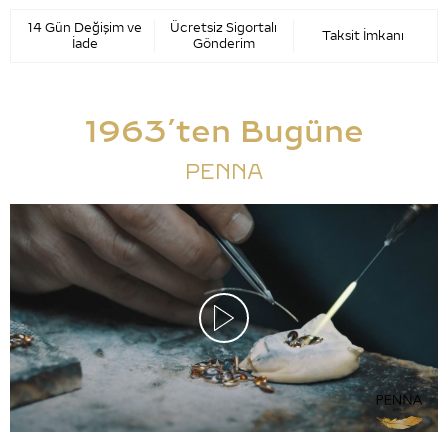
14 Gün Değişim ve
Ücretsiz Sigortalı
Taksit İmkanı
İade
Gönderim
1963’ten Bugüne
PENNA